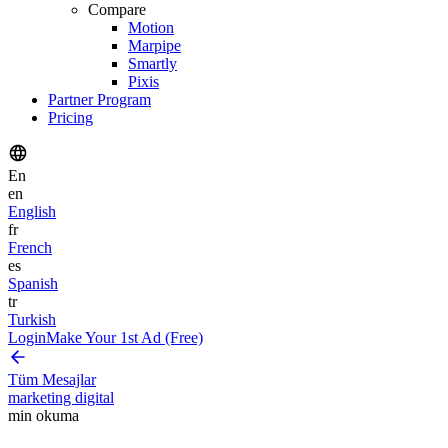
Compare
Motion
Marpipe
Smartly
Pixis
Partner Program
Pricing
En
en
English
fr
French
es
Spanish
tr
Turkish
Login
Make Your 1st Ad (Free)
Tüm Mesajlar
marketing digital
min okuma