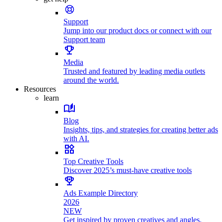
Support
Jump into our product docs or connect with our
Support team
Media
Trusted and featured by leading media outlets
around the world.
Resources
learn
Blog
Insights, tips, and strategies for creating better ads
with AI.
Top Creative Tools
Discover 2025’s must-have creative tools
Ads Example Directory
2026
NEW
Get inspired by proven creatives and angles.