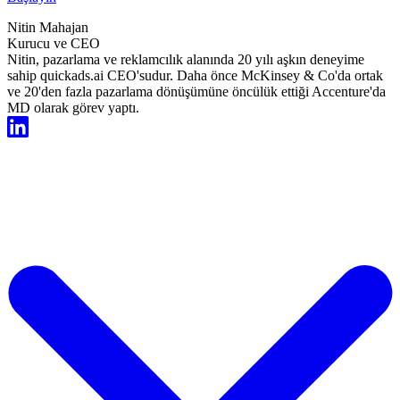
Nitin Mahajan
Kurucu ve CEO
Nitin, pazarlama ve reklamcılık alanında 20 yılı aşkın deneyime
sahip quickads.ai CEO'sudur. Daha önce McKinsey & Co'da ortak
ve 20'den fazla pazarlama dönüşümüne öncülük ettiği Accenture'da
MD olarak görev yaptı.
Şimdi Ücretsiz Başlayın