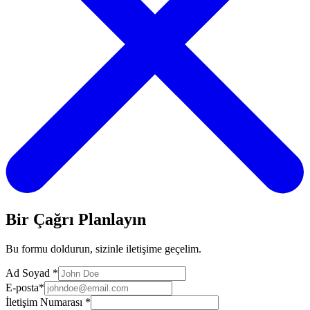
Bir Çağrı Planlayın
Bu formu doldurun, sizinle iletişime geçelim.
Ad Soyad
*
E-posta
*
İletişim Numarası
*