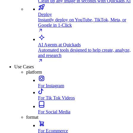
Clean up any image in seconds with Quickads AI
Deploy
Instantly deploy on YouTube, TikTok, Meta, or
Google in 1-Click
AI Agents at Quickads
Automated tools designed to help create, analyze,
and research
Use Cases
platform
For Instagram
For Tik Tok Videos
For Social Media
format
For Ecommerce