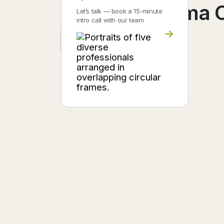
Perdido Alguma 
Let’s talk — book a 15-minute
intro call with our team
Hemen Deneyin