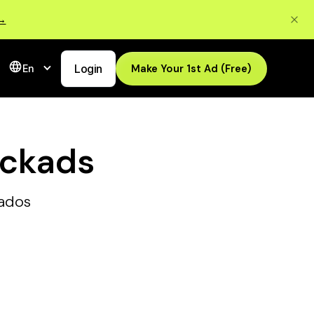
 →
Login
Make Your 1st Ad (Free)
En
ickads
tados