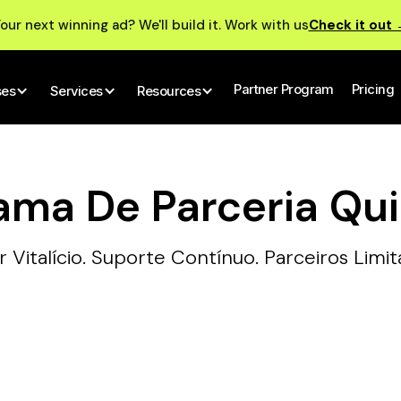
our next winning ad? We'll build it. Work with us
Check it out
Partner Program
Pricing
ses
Services
Resources
ama De Parceria Qu
r Vitalício. Suporte Contínuo. Parceiros Limi
a