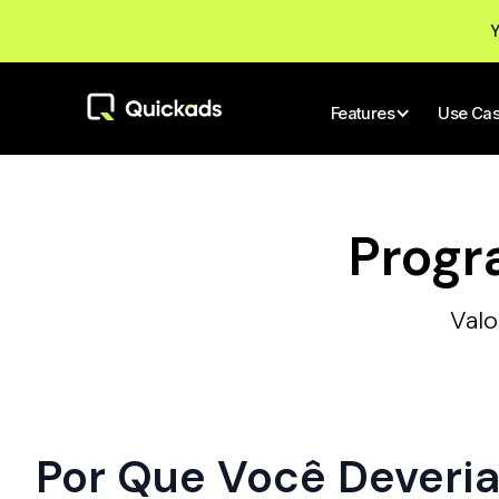
Y
Features
Use Ca
Progr
Valo
Por Que Você Deveri