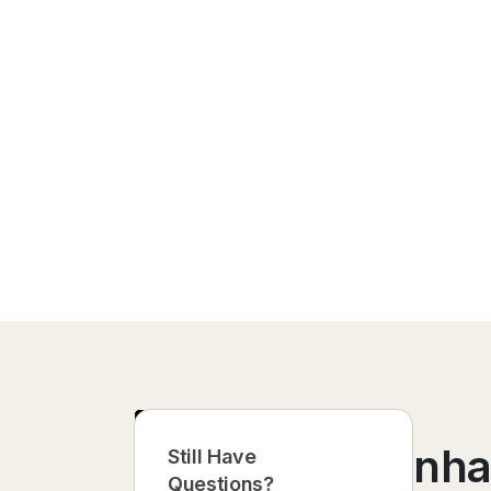
PERGUNTAS
Caso Você Tenha
Still Have
Questions?