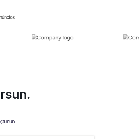
núncios
orsun.
uşturun