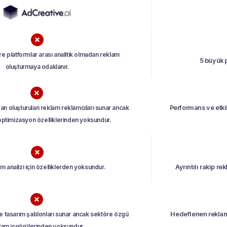

e platformlar arası analitik olmadan reklam
5 büyük p
oluşturmaya odaklanır.

an oluşturulan reklam reklamcıları sunar ancak
Performans ve etki
ptimizasyon özelliklerinden yoksundur.

m analizi için özelliklerden yoksundur.
Ayrıntılı rakip r

de tasarım şablonları sunar ancak sektöre özgü
Hedeflenen reklam
lam içgörülerinden yoksundur.