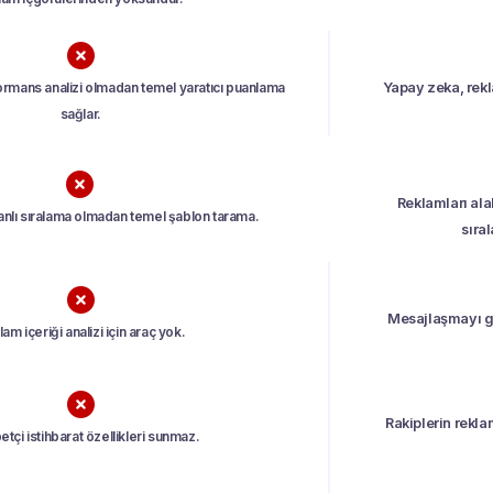

rmans analizi olmadan temel yaratıcı puanlama
Yapay zeka, rekl
sağlar.

Reklamları ala
nlı sıralama olmadan temel şablon tarama.
sıra

Mesajlaşmayı ge
am içeriği analizi için araç yok.

Rakiplerin reklam
tçi istihbarat özellikleri sunmaz.