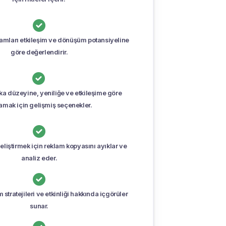

amları etkileşim ve dönüşüm potansiyeline
göre değerlendirir.

ka düzeyine, yeniliğe ve etkileşime göre
lamak için gelişmiş seçenekler.

liştirmek için reklam kopyasını ayıklar ve
analiz eder.

 stratejileri ve etkinliği hakkında içgörüler
sunar.