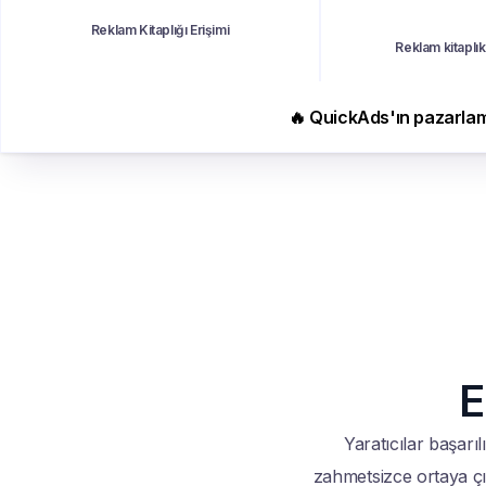
Reklam Kitaplığı Erişimi
Reklam kitaplık
🔥 QuickAds'ın pazarlamac
E
Yaratıcılar başarıl
zahmetsizce ortaya çıka