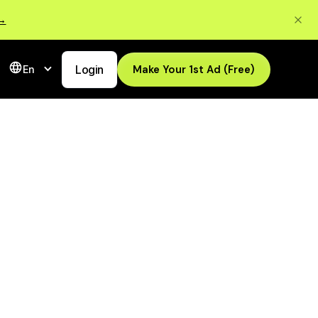
 →
Login
Make Your 1st Ad (Free)
En