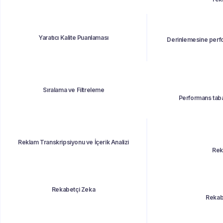
Yaratıcı Kalite Puanlaması
Derinlemesine perfo
Sıralama ve Filtreleme
Performans taba
Reklam Transkripsiyonu ve İçerik Analizi
Rekl
Rekabetçi Zeka
Rekabe