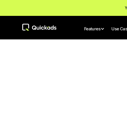
Y
Features
Use Ca