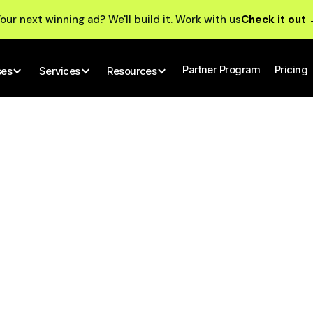
our next winning ad? We'll build it. Work with us
Check it out
Partner Program
Pricing
ses
Services
Resources