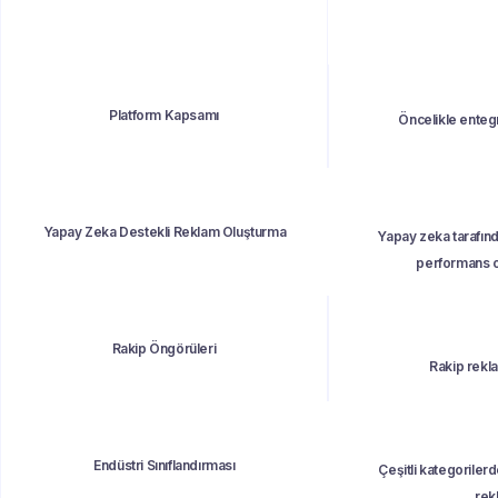
Platform Kapsamı
Öncelikle entegr
Yapay Zeka Destekli Reklam Oluşturma
Yapay zeka tarafınd
performans o
Rakip Öngörüleri
Rakip rekla
Endüstri Sınıflandırması
Çeşitli kategoriler
rek