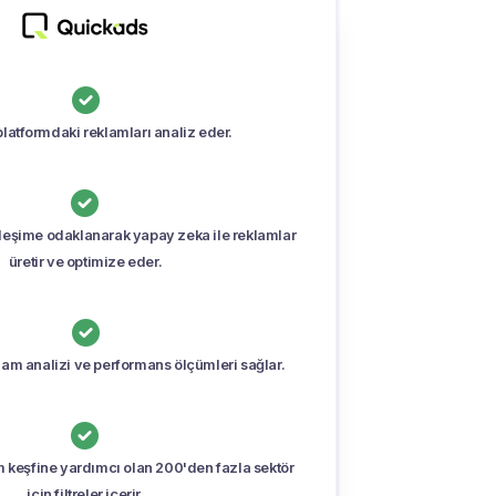

latformdaki reklamları analiz eder.

leşime odaklanarak yapay zeka ile reklamlar
üretir ve optimize eder.

eklam analizi ve performans ölçümleri sağlar.

Close
 keşfine yardımcı olan 200'den fazla sektör
için filtreler içerir.