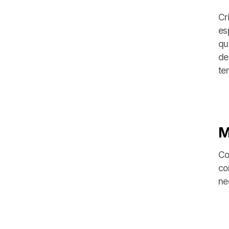
Cr
es
qu
de
te
M
Co
co
ne