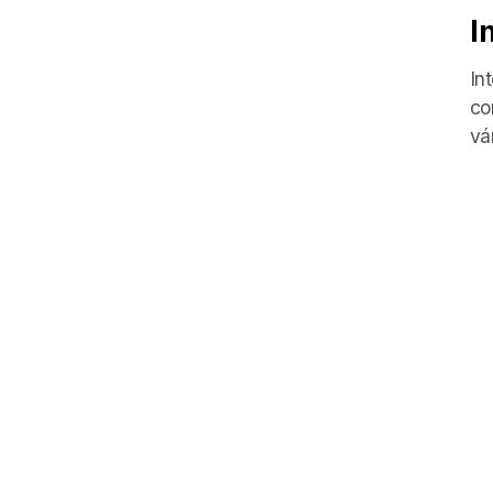
I
In
co
vá