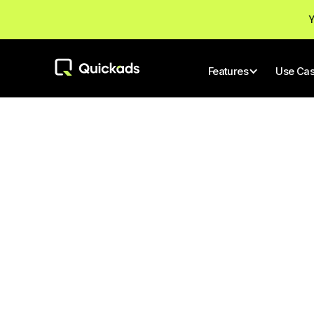
Y
Features
Use Ca