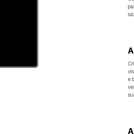
pa
sa
A
Cr
vi
e 
ve
su
A