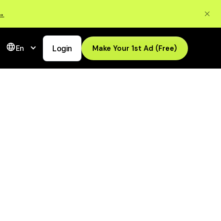
 →
Login
Make Your 1st Ad (Free)
En