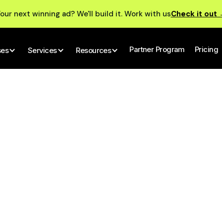
our next winning ad? We'll build it. Work with us
Check it out
Partner Program
Pricing
ses
Services
Resources