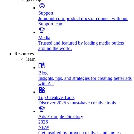
Support
Jump into our product docs or connect with our
Support team
Media
Trusted and featured by leading media outlets
around the world.
Resources
learn
Blog
Insights, tips, and strategies for creating better ads
with AI.
Top Creative Tools
Discover 2025’s must-have creative tools
Ads Example Directory
2026
NEW
Get inspired by proven creatives and angles.