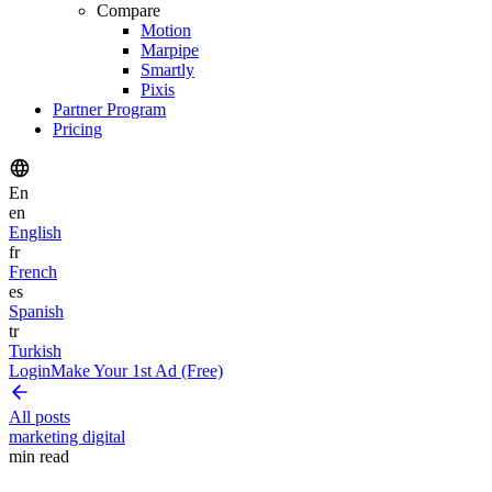
Compare
Motion
Marpipe
Smartly
Pixis
Partner Program
Pricing
En
en
English
fr
French
es
Spanish
tr
Turkish
Login
Make Your 1st Ad (Free)
All posts
marketing digital
min read