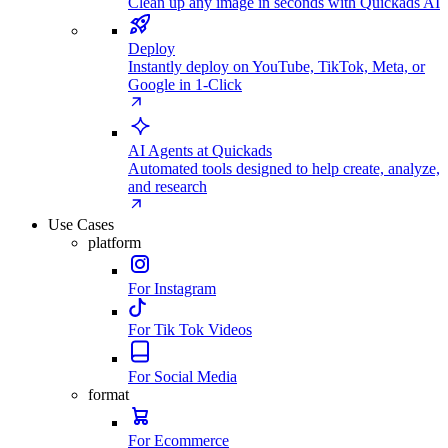
Clean up any image in seconds with Quickads AI
Deploy
Instantly deploy on YouTube, TikTok, Meta, or
Google in 1-Click
AI Agents at Quickads
Automated tools designed to help create, analyze,
and research
Use Cases
platform
For Instagram
For Tik Tok Videos
For Social Media
format
For Ecommerce