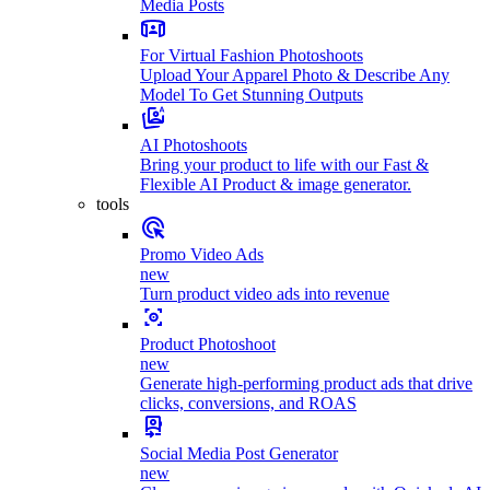
Media Posts
For Virtual Fashion Photoshoots
Upload Your Apparel Photo & Describe Any
Model To Get Stunning Outputs
AI Photoshoots
Bring your product to life with our Fast &
Flexible AI Product & image generator.
tools
Promo Video Ads
new
Turn product video ads into revenue
Product Photoshoot
new
Generate high-performing product ads that drive
clicks, conversions, and ROAS
Social Media Post Generator
new