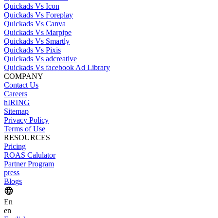
Quickads Vs Icon
Quickads Vs Foreplay
Quickads Vs Canva
Quickads Vs Marpipe
Quickads Vs Smartly
Quickads Vs Pixis
Quickads Vs adcreative
Quickads Vs facebook Ad Library
COMPANY
Contact Us
Careers
hIRING
Sitemap
Privacy Policy
Terms of Use
RESOURCES
Pricing
ROAS Calulator
Partner Program
press
Blogs
En
en