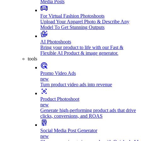
Media Posts
For Virtual Fashion Photoshoots
Upload Your Apparel Photo & Describe Any
Model To Get Stunning Outputs
AI Photoshoots
Bring your product to life with our Fast &
Flexible AI Product & image generator.
tools
Promo Video Ads
new
Turn product video ads into revenue
Product Photoshoot
new
Generate high-performing product ads that drive
clicks, conversions, and ROAS
Social Media Post Generator
new