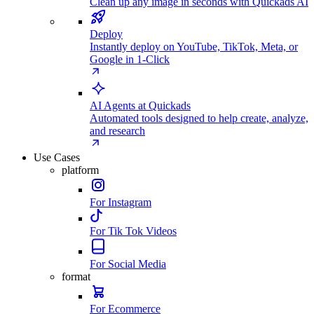
Clean up any image in seconds with Quickads AI
Deploy
Instantly deploy on YouTube, TikTok, Meta, or
Google in 1-Click
AI Agents at Quickads
Automated tools designed to help create, analyze,
and research
Use Cases
platform
For Instagram
For Tik Tok Videos
For Social Media
format
For Ecommerce