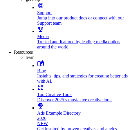
Support
Jump into our product docs or connect with our
Support team
Media
Trusted and featured by leading media outlets
around the world.
Resources
learn
Blog
Insights, tips, and strategies for creating better ads
with AI.
Top Creative Tools
Discover 2025’s must-have creative tools
Ads Example Directory
2026
NEW
Get inspired by proven creatives and angles.