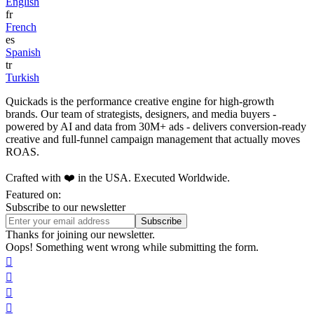
English
fr
French
es
Spanish
tr
Turkish
Quickads is the performance creative engine for high-growth
brands. Our team of strategists, designers, and media buyers -
powered by AI and data from 30M+ ads - delivers conversion-ready
creative and full-funnel campaign management that actually moves
ROAS.
Crafted with ❤️ in the USA. Executed Worldwide.
Featured on:
Subscribe to our newsletter
Thanks for joining our newsletter.
Oops! Something went wrong while submitting the form.



