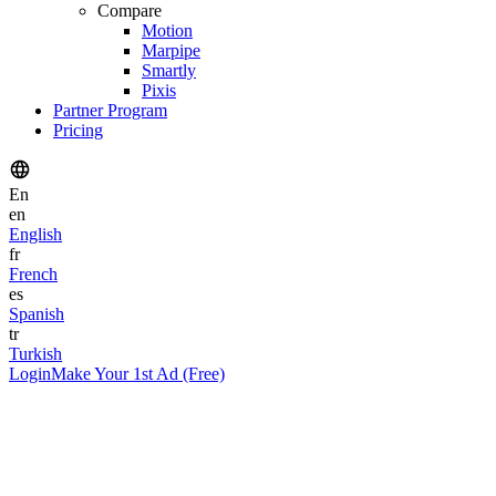
Compare
Motion
Marpipe
Smartly
Pixis
Partner Program
Pricing
En
en
English
fr
French
es
Spanish
tr
Turkish
Login
Make Your 1st Ad (Free)