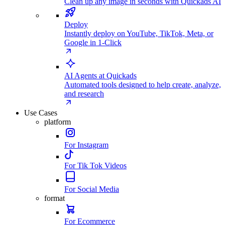
Clean up any image in seconds with Quickads AI
Deploy
Instantly deploy on YouTube, TikTok, Meta, or
Google in 1-Click
AI Agents at Quickads
Automated tools designed to help create, analyze,
and research
Use Cases
platform
For Instagram
For Tik Tok Videos
For Social Media
format
For Ecommerce