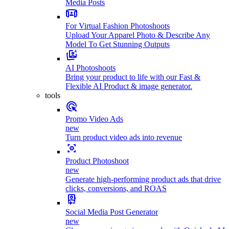
Media Posts
For Virtual Fashion Photoshoots
Upload Your Apparel Photo & Describe Any
Model To Get Stunning Outputs
AI Photoshoots
Bring your product to life with our Fast &
Flexible AI Product & image generator.
tools
Promo Video Ads
new
Turn product video ads into revenue
Product Photoshoot
new
Generate high-performing product ads that drive
clicks, conversions, and ROAS
Social Media Post Generator
new