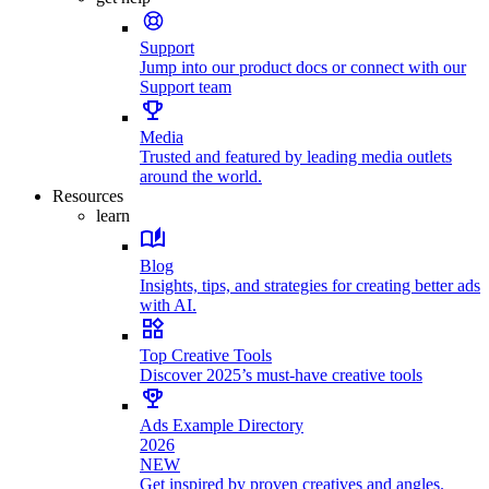
Support
Jump into our product docs or connect with our
Support team
Media
Trusted and featured by leading media outlets
around the world.
Resources
learn
Blog
Insights, tips, and strategies for creating better ads
with AI.
Top Creative Tools
Discover 2025’s must-have creative tools
Ads Example Directory
2026
NEW
Get inspired by proven creatives and angles.