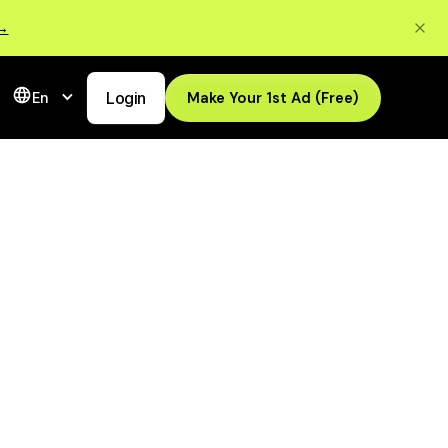
 →
Login
Make Your 1st Ad (Free)
En