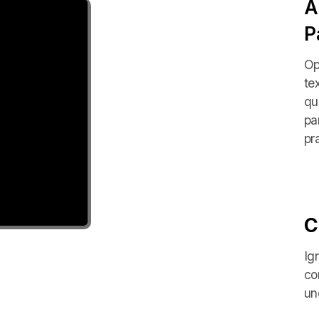
A
P
Op
te
qu
pa
pr
C
Ig
co
un