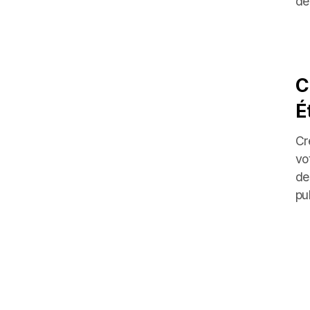
de
C
É
Cr
vo
de
pu