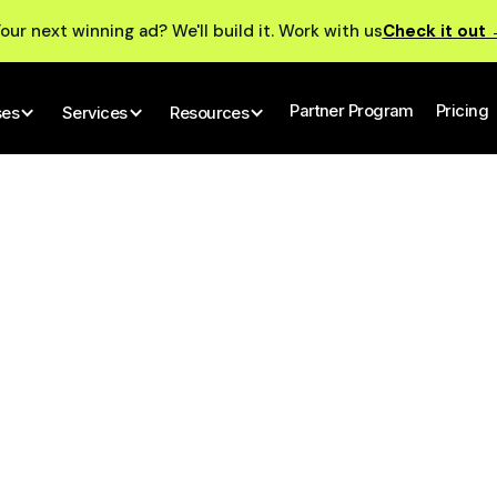
our next winning ad? We'll build it. Work with us
Check it out
Partner Program
Pricing
ses
Services
Resources