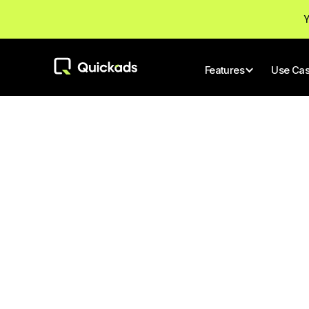
Y
Features
Use Ca