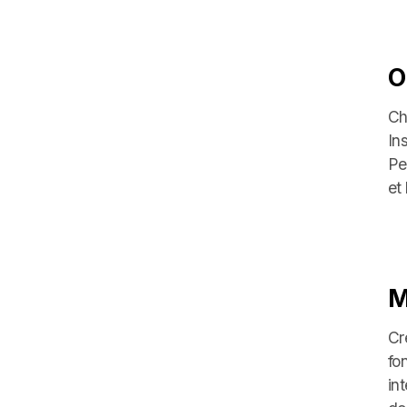
O
Ch
In
Pe
et
M
Cr
fo
in