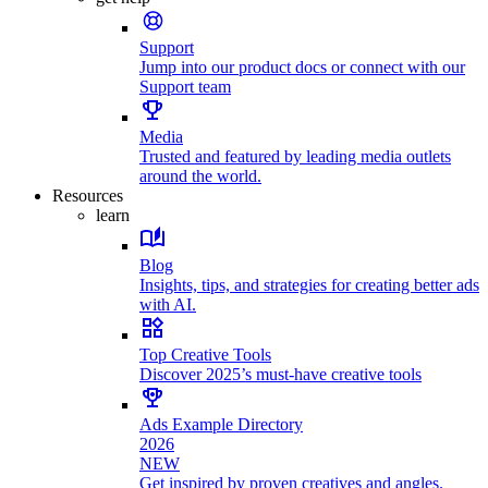
Support
Jump into our product docs or connect with our
Support team
Media
Trusted and featured by leading media outlets
around the world.
Resources
learn
Blog
Insights, tips, and strategies for creating better ads
with AI.
Top Creative Tools
Discover 2025’s must-have creative tools
Ads Example Directory
2026
NEW
Get inspired by proven creatives and angles.