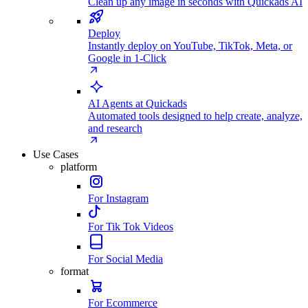
Clean up any image in seconds with Quickads AI
Deploy
Instantly deploy on YouTube, TikTok, Meta, or
Google in 1-Click
AI Agents at Quickads
Automated tools designed to help create, analyze,
and research
Use Cases
platform
For Instagram
For Tik Tok Videos
For Social Media
format
For Ecommerce