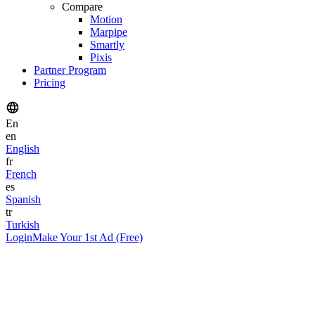
Compare
Motion
Marpipe
Smartly
Pixis
Partner Program
Pricing
En
en
English
fr
French
es
Spanish
tr
Turkish
Login
Make Your 1st Ad (Free)