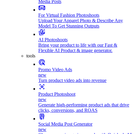
Media Posts
For Virtual Fashion Photoshoots
Upload Your Apparel Photo & Describe Any
Model To Get Stunning Outputs
AI Photoshoots
Bring your product to life with our Fast &
Flexible AI Product & image generator.
tools
Promo Video Ads
new
Turn product video ads into revenue
Product Photoshoot
new
Generate high-performing product ads that drive
clicks, conversions, and ROAS
Social Media Post Generator
new