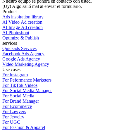
Nuestro equipo se pondrá en contacto con usted.
¡Uy! Algo salió mal al enviar el formulario.
Product
Ads inspiration library
AI Video Ad creation
AI Image Ad creation
AI Photoshoot
Optimize & Publish
services
Quickads Services
Facebook Ads Agency
Google Ads Agency
Video Marketing Agency
Use cases
For instagram
For Peformance Marketers
For TikTok Videos
For Social Media Manager
For Social Media
For Brand Manager
For Ecommerce
For Lawyers
For Jewelry
For UGC
For Fashion & Apparel