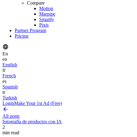
Compare
Motion
Marpipe
Smartly
Pixis
Partner Program
Pricing
En
en
English
fr
French
es
Spanish
tr
Turkish
Login
Make Your 1st Ad (Free)
All posts
fotografía de productos con IA
2
min read