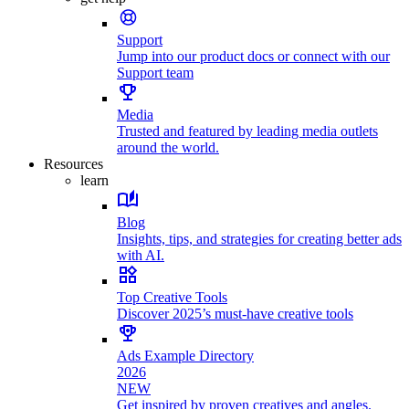
Support
Jump into our product docs or connect with our
Support team
Media
Trusted and featured by leading media outlets
around the world.
Resources
learn
Blog
Insights, tips, and strategies for creating better ads
with AI.
Top Creative Tools
Discover 2025’s must-have creative tools
Ads Example Directory
2026
NEW
Get inspired by proven creatives and angles.