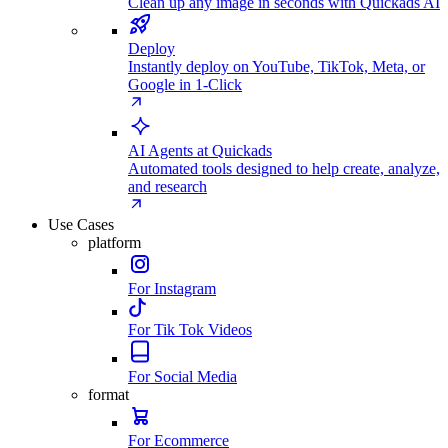
Clean up any image in seconds with Quickads AI
Deploy
Instantly deploy on YouTube, TikTok, Meta, or
Google in 1-Click
AI Agents at Quickads
Automated tools designed to help create, analyze,
and research
Use Cases
platform
For Instagram
For Tik Tok Videos
For Social Media
format
For Ecommerce