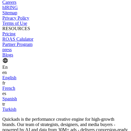
Careers
hIRING
Sitemap
Privacy Policy
Terms of Use
RESOURCES
Pricing
ROAS Calulator
Partner Program
press
Blogs
En
en
English
fr
French
es
Spanish
tr
Turkish
Quickads is the performance creative engine for high-growth
brands. Our team of strategists, designers, and media buyers -
powered by AI and data from 30M+ ads - delivers conversion-ready