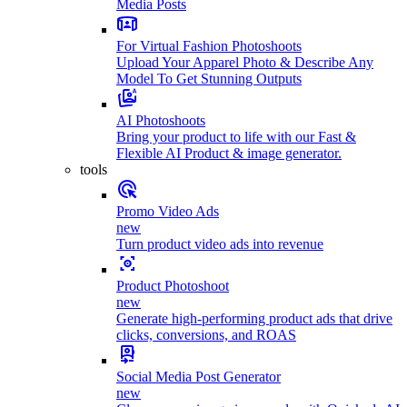
Media Posts
For Virtual Fashion Photoshoots
Upload Your Apparel Photo & Describe Any
Model To Get Stunning Outputs
AI Photoshoots
Bring your product to life with our Fast &
Flexible AI Product & image generator.
tools
Promo Video Ads
new
Turn product video ads into revenue
Product Photoshoot
new
Generate high-performing product ads that drive
clicks, conversions, and ROAS
Social Media Post Generator
new