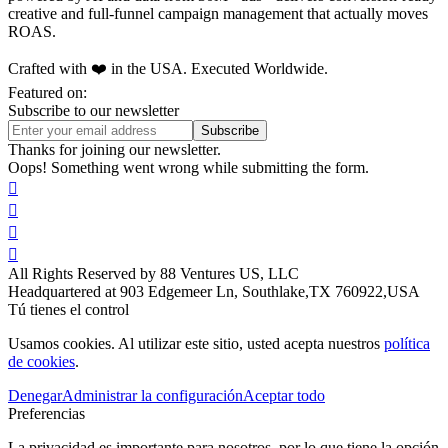
creative and full-funnel campaign management that actually moves
ROAS.
Crafted with ❤️ in the USA. Executed Worldwide.
Featured on:
Subscribe to our newsletter
Thanks for joining our newsletter.
Oops! Something went wrong while submitting the form.




All Rights Reserved by 88 Ventures US, LLC
Headquartered at 903 Edgemeer Ln, Southlake,TX 760922,USA
Tú tienes el control
Usamos cookies. Al utilizar este sitio, usted acepta nuestros
política
de cookies
.
Denegar
Administrar la configuración
Aceptar todo
Preferencias
La privacidad es importante para nosotros, por lo que tiene la opción