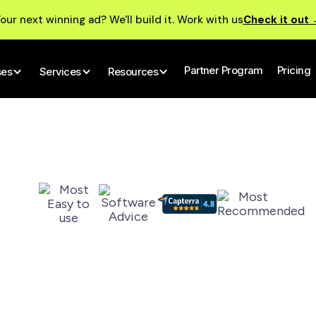
our next winning ad? We'll build it. Work with us
Check it out
Partner Program
Pricing
ses
Services
Resources