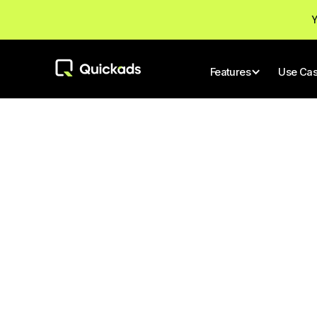
Y
Features
Use Ca