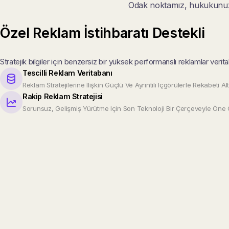
Odak noktamız, hukukunuz i
Özel Reklam İstihbaratı Destekli
Stratejik bilgiler için benzersiz bir yüksek performanslı reklamlar verita
Tescilli Reklam Veritabanı
Reklam Stratejilerine Ilişkin Güçlü Ve Ayrıntılı Içgörülerle Rekabeti Alt
Rakip Reklam Stratejisi
Sorunsuz, Gelişmiş Yürütme Için Son Teknoloji Bir Çerçeveyle Öne 