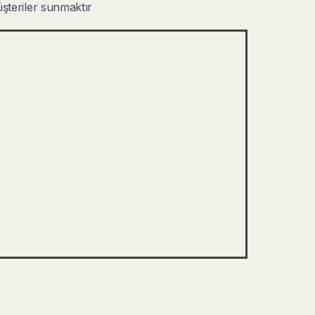
şteriler sunmaktır
Close