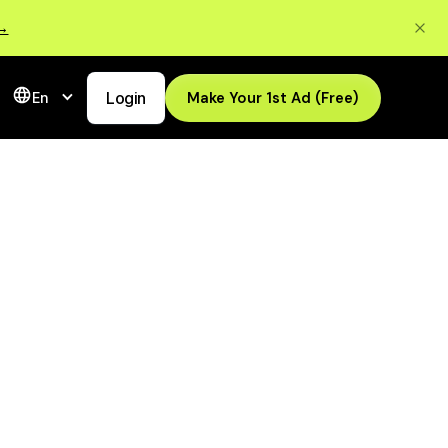
 →
Login
Make Your 1st Ad (Free)
En