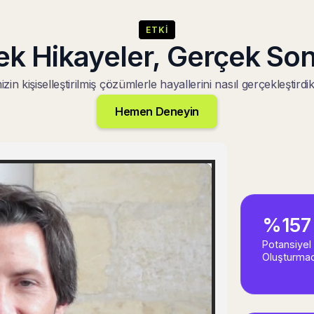
ETKI
ek Hikayeler, Gerçek Son
zin kişiselleştirilmiş çözümlerle hayallerini nasıl gerçekleştirdi
Hemen Deneyin
%157
Potansiyel
Oluşturmad