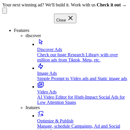
Your next winning ad? We'll build it. Work with us
Check it out →
Close
Features
discover
Discover Ads
Check our huge Research Library with over
million ads from Tiktok, Meta, etc.
Image Ads
Simple Prompt to Video ads and Static image ads
Video Ads
AI Video Editor for High-Impact Social Ads for
Low Attention Spans
features
Optimize & Publish
Manage, schedule Campaigns, Ad and Social