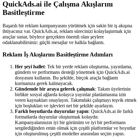
QuickAds.ai ile Çalışma Akışlarını
Basitleştirme
Başarılı bir reklam kampanyasını yürütmek için sakin bir iş akışına
ihtiyacınız var. QuickAds.ai, reklam sürecinizi kolaylaştırmak için
araçlar sunar, böylece gerçekten önemli olan şeylere
odaklanabilirsiniz: güçlü mesajlar ve halkla bağlantı.
Reklam İş Akışlarını Basitleştirme Adımları
Her şeyi hallet
: Tek bir yerde reklam oluşturma, yayınlama,
gündem ve performans desteği yönetmek için QuickAds.ai
dosyasını kullanın. Bu şekilde, birçok araçla bağlantı
kurmanıza gerek kalmayacak.
Gündemde bir araya gelerek çalışmak
: Takım üyelerinin
birlikte sosyal ağlarda kolayca yayınlar planlamasına izin
veren kaynakları onaylayın. Takımdaki çalışmayı teşvik etmek
için boşlukları ve işlevleri net bir şekilde ayarlayın.
Farklı boyutlarda duyurular yapın
: QuickAds.ai ile farklı
formatlarda duyurular oluşturmak kolaydır.
Kampanyalarınızın iyi bir görünüm ve iyi bir performans
sergilediğinden emin olmak için çeşitli platformlar ve boyutlar
için oluşturulmuş çeşitli modeller arasından seçim yapın.