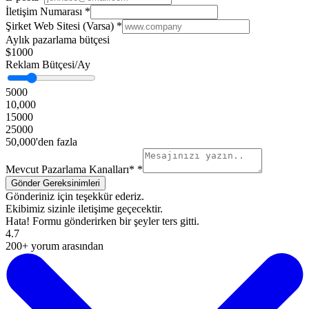
İletişim Numarası
*
Şirket Web Sitesi (Varsa)
*
Aylık pazarlama bütçesi
$1000
Reklam Bütçesi/Ay
5000
10,000
15000
25000
50,000'den fazla
Mevcut Pazarlama Kanalları*
*
Gönderiniz için teşekkür ederiz.
Ekibimiz sizinle iletişime geçecektir.
Hata! Formu gönderirken bir şeyler ters gitti.
4.7
200+ yorum arasından