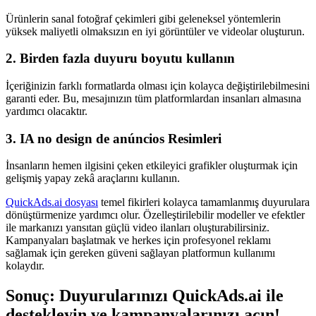
Ürünlerin sanal fotoğraf çekimleri gibi geleneksel yöntemlerin
yüksek maliyetli olmaksızın en iyi görüntüler ve videolar oluşturun.
2. Birden fazla duyuru boyutu kullanın
İçeriğinizin farklı formatlarda olması için kolayca değiştirilebilmesini
garanti eder. Bu, mesajınızın tüm platformlardan insanları almasına
yardımcı olacaktır.
3. IA no design de anúncios Resimleri
İnsanların hemen ilgisini çeken etkileyici grafikler oluşturmak için
gelişmiş yapay zekâ araçlarını kullanın.
QuickAds.ai dosyası
temel fikirleri kolayca tamamlanmış duyurulara
dönüştürmenize yardımcı olur. Özelleştirilebilir modeller ve efektler
ile markanızı yansıtan güçlü video ilanları oluşturabilirsiniz.
Kampanyaları başlatmak ve herkes için profesyonel reklamı
sağlamak için gereken güveni sağlayan platformun kullanımı
kolaydır.
Sonuç: Duyurularınızı QuickAds.ai ile
destekleyin ve kampanyalarınızı açın!