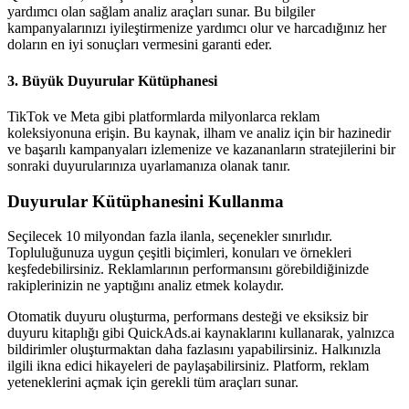
yardımcı olan sağlam analiz araçları sunar. Bu bilgiler
kampanyalarınızı iyileştirmenize yardımcı olur ve harcadığınız her
doların en iyi sonuçları vermesini garanti eder.
3. Büyük Duyurular Kütüphanesi
TikTok ve Meta gibi platformlarda milyonlarca reklam
koleksiyonuna erişin. Bu kaynak, ilham ve analiz için bir hazinedir
ve başarılı kampanyaları izlemenize ve kazananların stratejilerini bir
sonraki duyurularınıza uyarlamanıza olanak tanır.
Duyurular Kütüphanesini Kullanma
Seçilecek 10 milyondan fazla ilanla, seçenekler sınırlıdır.
Topluluğunuza uygun çeşitli biçimleri, konuları ve örnekleri
keşfedebilirsiniz. Reklamlarının performansını görebildiğinizde
rakiplerinizin ne yaptığını analiz etmek kolaydır.
Otomatik duyuru oluşturma, performans desteği ve eksiksiz bir
duyuru kitaplığı gibi QuickAds.ai kaynaklarını kullanarak, yalnızca
bildirimler oluşturmaktan daha fazlasını yapabilirsiniz. Halkınızla
ilgili ikna edici hikayeleri de paylaşabilirsiniz. Platform, reklam
yeteneklerini açmak için gerekli tüm araçları sunar.