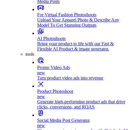
Media Posts
For Virtual Fashion Photoshoots
Upload Your Apparel Photo & Describe Any
Model To Get Stunning Outputs
AI Photoshoots
Bring your product to life with our Fast &
Flexible AI Product & image generator.
tools
Promo Video Ads
new
Turn product video ads into revenue
Product Photoshoot
new
Generate high-performing product ads that drive
clicks, conversions, and ROAS
Social Media Post Generator
new