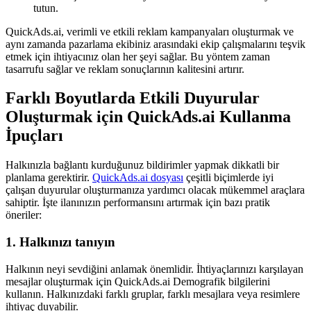
tutun.
QuickAds.ai, verimli ve etkili reklam kampanyaları oluşturmak ve
aynı zamanda pazarlama ekibiniz arasındaki ekip çalışmalarını teşvik
etmek için ihtiyacınız olan her şeyi sağlar. Bu yöntem zaman
tasarrufu sağlar ve reklam sonuçlarının kalitesini artırır.
Farklı Boyutlarda Etkili Duyurular
Oluşturmak için QuickAds.ai Kullanma
İpuçları
Halkınızla bağlantı kurduğunuz bildirimler yapmak dikkatli bir
planlama gerektirir.
QuickAds.ai dosyası
çeşitli biçimlerde iyi
çalışan duyurular oluşturmanıza yardımcı olacak mükemmel araçlara
sahiptir. İşte ilanınızın performansını artırmak için bazı pratik
öneriler:
1. Halkınızı tanıyın
Halkının neyi sevdiğini anlamak önemlidir. İhtiyaçlarınızı karşılayan
mesajlar oluşturmak için QuickAds.ai Demografik bilgilerini
kullanın. Halkınızdaki farklı gruplar, farklı mesajlara veya resimlere
ihtiyaç duyabilir.