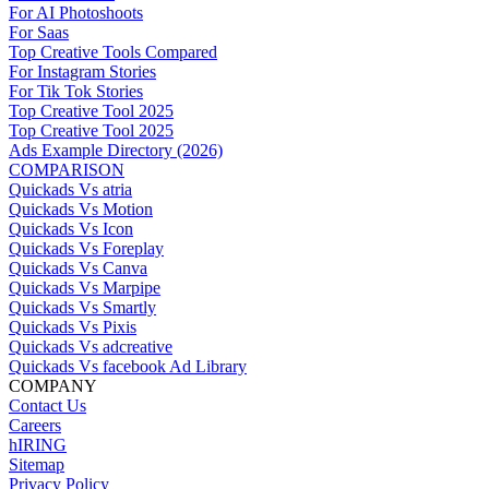
For AI Photoshoots
For Saas
Top Creative Tools Compared
For Instagram Stories
For Tik Tok Stories
Top Creative Tool 2025
Top Creative Tool 2025
Ads Example Directory (2026)
COMPARISON
Quickads Vs atria
Quickads Vs Motion
Quickads Vs Icon
Quickads Vs Foreplay
Quickads Vs Canva
Quickads Vs Marpipe
Quickads Vs Smartly
Quickads Vs Pixis
Quickads Vs adcreative
Quickads Vs facebook Ad Library
COMPANY
Contact Us
Careers
hIRING
Sitemap
Privacy Policy