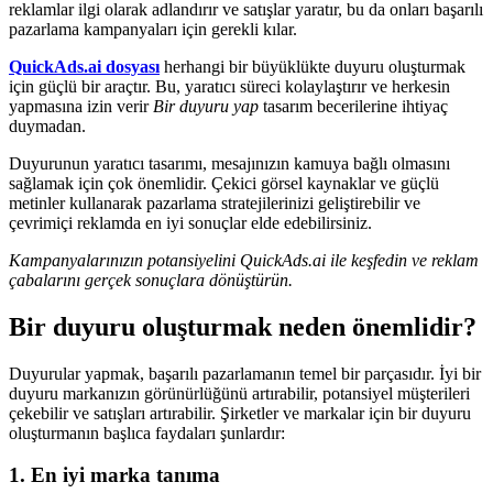
reklamlar ilgi olarak adlandırır ve satışlar yaratır, bu da onları başarılı
pazarlama kampanyaları için gerekli kılar.
QuickAds.ai dosyası
herhangi bir büyüklükte duyuru oluşturmak
için güçlü bir araçtır. Bu, yaratıcı süreci kolaylaştırır ve herkesin
yapmasına izin verir
Bir duyuru yap
tasarım becerilerine ihtiyaç
duymadan.
Duyurunun yaratıcı tasarımı, mesajınızın kamuya bağlı olmasını
sağlamak için çok önemlidir. Çekici görsel kaynaklar ve güçlü
metinler kullanarak pazarlama stratejilerinizi geliştirebilir ve
çevrimiçi reklamda en iyi sonuçlar elde edebilirsiniz.
Kampanyalarınızın potansiyelini QuickAds.ai ile keşfedin ve reklam
çabalarını gerçek sonuçlara dönüştürün.
Bir duyuru oluşturmak neden önemlidir?
Duyurular yapmak, başarılı pazarlamanın temel bir parçasıdır. İyi bir
duyuru markanızın görünürlüğünü artırabilir, potansiyel müşterileri
çekebilir ve satışları artırabilir. Şirketler ve markalar için bir duyuru
oluşturmanın başlıca faydaları şunlardır:
1. En iyi marka tanıma