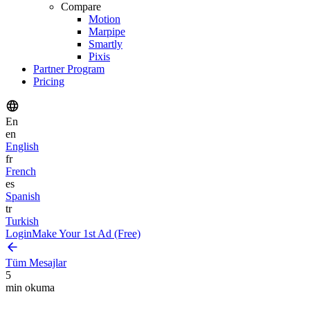
Compare
Motion
Marpipe
Smartly
Pixis
Partner Program
Pricing
En
en
English
fr
French
es
Spanish
tr
Turkish
Login
Make Your 1st Ad (Free)
Tüm Mesajlar
5
min okuma