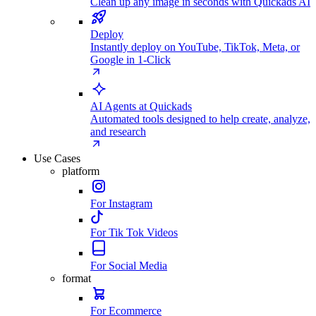
Clean up any image in seconds with Quickads AI
Deploy
Instantly deploy on YouTube, TikTok, Meta, or
Google in 1-Click
AI Agents at Quickads
Automated tools designed to help create, analyze,
and research
Use Cases
platform
For Instagram
For Tik Tok Videos
For Social Media
format
For Ecommerce