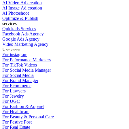
AI Video Ad creation
AI Image Ad creation
AI Photoshoot
Optimize & Publish
services
Quickads Services
Facebook Ads Agency
Google Ads Agency
Video Marketing Agency
Use cases
For instagram
For Peformance Marketers
For TikTok Videos
For Social Media Manager
For Social Media
For Brand Manager
For Ecommerce
For Lawyers
For Jewelry
For UGC
For Fashion & Apparel
For Healthcare
For Beauty & Personal Care
For Festive Post
For Real Estate