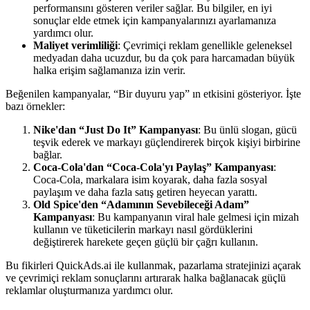
performansını gösteren veriler sağlar. Bu bilgiler, en iyi
sonuçlar elde etmek için kampanyalarınızı ayarlamanıza
yardımcı olur.
Maliyet verimliliği
: Çevrimiçi reklam genellikle geleneksel
medyadan daha ucuzdur, bu da çok para harcamadan büyük
halka erişim sağlamanıza izin verir.
Beğenilen kampanyalar, “Bir duyuru yap” ın etkisini gösteriyor. İşte
bazı örnekler:
Nike'dan “Just Do It” Kampanyası
: Bu ünlü slogan, gücü
teşvik ederek ve markayı güçlendirerek birçok kişiyi birbirine
bağlar.
Coca-Cola'dan “Coca-Cola'yı Paylaş” Kampanyası
:
Coca-Cola, markalara isim koyarak, daha fazla sosyal
paylaşım ve daha fazla satış getiren heyecan yarattı.
Old Spice'den “Adamının Sevebileceği Adam”
Kampanyası
: Bu kampanyanın viral hale gelmesi için mizah
kullanın ve tüketicilerin markayı nasıl gördüklerini
değiştirerek harekete geçen güçlü bir çağrı kullanın.
Bu fikirleri QuickAds.ai ile kullanmak, pazarlama stratejinizi açarak
ve çevrimiçi reklam sonuçlarını artırarak halka bağlanacak güçlü
reklamlar oluşturmanıza yardımcı olur.