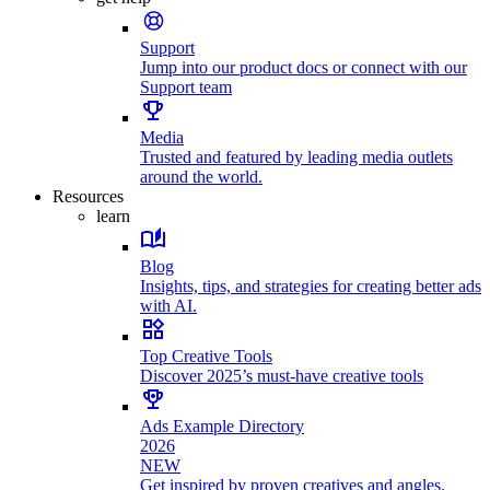
Support
Jump into our product docs or connect with our
Support team
Media
Trusted and featured by leading media outlets
around the world.
Resources
learn
Blog
Insights, tips, and strategies for creating better ads
with AI.
Top Creative Tools
Discover 2025’s must-have creative tools
Ads Example Directory
2026
NEW
Get inspired by proven creatives and angles.