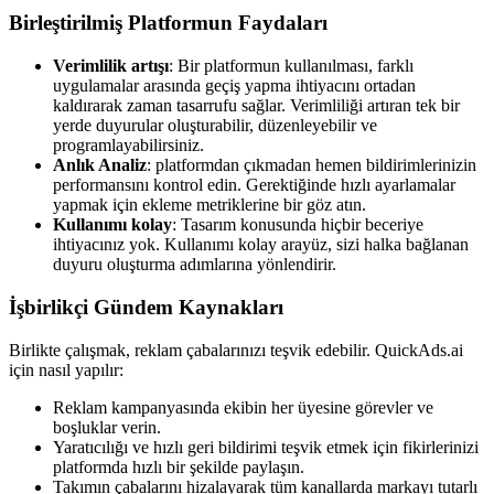
Birleştirilmiş Platformun Faydaları
Verimlilik artışı
: Bir platformun kullanılması, farklı
uygulamalar arasında geçiş yapma ihtiyacını ortadan
kaldırarak zaman tasarrufu sağlar. Verimliliği artıran tek bir
yerde duyurular oluşturabilir, düzenleyebilir ve
programlayabilirsiniz.
Anlık Analiz
: platformdan çıkmadan hemen bildirimlerinizin
performansını kontrol edin. Gerektiğinde hızlı ayarlamalar
yapmak için ekleme metriklerine bir göz atın.
Kullanımı kolay
: Tasarım konusunda hiçbir beceriye
ihtiyacınız yok. Kullanımı kolay arayüz, sizi halka bağlanan
duyuru oluşturma adımlarına yönlendirir.
İşbirlikçi Gündem Kaynakları
Birlikte çalışmak, reklam çabalarınızı teşvik edebilir. QuickAds.ai
için nasıl yapılır:
Reklam kampanyasında ekibin her üyesine görevler ve
boşluklar verin.
Yaratıcılığı ve hızlı geri bildirimi teşvik etmek için fikirlerinizi
platformda hızlı bir şekilde paylaşın.
Takımın çabalarını hizalayarak tüm kanallarda markayı tutarlı