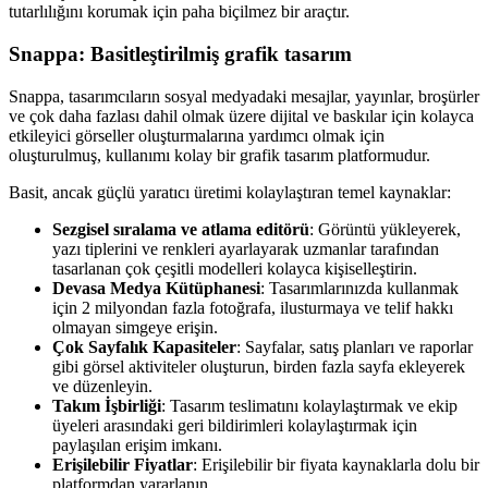
tutarlılığını korumak için paha biçilmez bir araçtır.
Snappa: Basitleştirilmiş grafik tasarım
Snappa, tasarımcıların sosyal medyadaki mesajlar, yayınlar, broşürler
ve çok daha fazlası dahil olmak üzere dijital ve baskılar için kolayca
etkileyici görseller oluşturmalarına yardımcı olmak için
oluşturulmuş, kullanımı kolay bir grafik tasarım platformudur.
Basit, ancak güçlü yaratıcı üretimi kolaylaştıran temel kaynaklar:
Sezgisel sıralama ve atlama editörü
: Görüntü yükleyerek,
yazı tiplerini ve renkleri ayarlayarak uzmanlar tarafından
tasarlanan çok çeşitli modelleri kolayca kişiselleştirin.
Devasa Medya Kütüphanesi
: Tasarımlarınızda kullanmak
için 2 milyondan fazla fotoğrafa, ilusturmaya ve telif hakkı
olmayan simgeye erişin.
Çok Sayfalık Kapasiteler
: Sayfalar, satış planları ve raporlar
gibi görsel aktiviteler oluşturun, birden fazla sayfa ekleyerek
ve düzenleyin.
Takım İşbirliği
: Tasarım teslimatını kolaylaştırmak ve ekip
üyeleri arasındaki geri bildirimleri kolaylaştırmak için
paylaşılan erişim imkanı.
Erişilebilir Fiyatlar
: Erişilebilir bir fiyata kaynaklarla dolu bir
platformdan yararlanın.