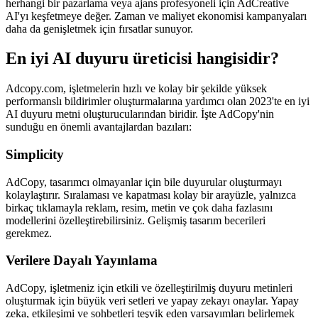
herhangi bir pazarlama veya ajans profesyoneli için AdCreative
AI'yı keşfetmeye değer. Zaman ve maliyet ekonomisi kampanyaları
daha da genişletmek için fırsatlar sunuyor.
En iyi AI duyuru üreticisi hangisidir?
Adcopy.com, işletmelerin hızlı ve kolay bir şekilde yüksek
performanslı bildirimler oluşturmalarına yardımcı olan 2023'te en iyi
AI duyuru metni oluşturucularından biridir. İşte AdCopy'nin
sunduğu en önemli avantajlardan bazıları:
Simplicity
AdCopy, tasarımcı olmayanlar için bile duyurular oluşturmayı
kolaylaştırır. Sıralaması ve kapatması kolay bir arayüzle, yalnızca
birkaç tıklamayla reklam, resim, metin ve çok daha fazlasını
modellerini özelleştirebilirsiniz. Gelişmiş tasarım becerileri
gerekmez.
Verilere Dayalı Yayınlama
AdCopy, işletmeniz için etkili ve özelleştirilmiş duyuru metinleri
oluşturmak için büyük veri setleri ve yapay zekayı onaylar. Yapay
zeka, etkileşimi ve sohbetleri teşvik eden varsayımları belirlemek