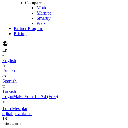
Compare
Motion
Marpipe
Smartly
Pixis
Partner Program
Pricing
En
en
English
fr
French
es
Spanish
tr
Turkish
Login
Make Your 1st Ad (Free)
Tüm Mesajlar
dijital pazarlama
16
min okuma