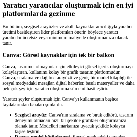
Yaratıcı yaratıcılar oluşturmak için en iyi
platformlarda gezinme
Bu bölüm, sezgisel arayüzler ve akıllı kaynaklar aracılığıyla yaratıcı
üretimi basitleştiren lider platformları önerir, böylece yaratıcı
yaratıcılar ücretsiz veya minimum maliyetle oluşturmanıza olanak
tanır.
Canva: Görsel kaynaklar için tek bir balkon
Canva, tasarımcı olmayanlar için etkileyici görsel içerik oluşturmayı
kolaylaştıran, kullanımı kolay bir grafik tasarım platformudur.
Canva, sıralama ve dağıtma arayüzü ve geniş bir model kitaplığı ile
sosyal medyadaki mesajlar, dijital haberler, basılı materyaller ve daha
pek çok şey için yaratıcı oluşturma sürecini basitleştirir.
Yaratıcı şeyler oluşturmak için Canva'yı kullanmanın başlıca
faydalarından bazıları şunlardır:
Sezgisel arayüz
: Canva'nın sıralama ve bırak editörü, tasarım
deneyimi olmadan hızlı bir şekilde grafikler oluşturmanıza
olanak tanır. Modelleri markanıza uyacak şekilde kolayca
kişiselleştirin.
Devasa model kütüphanesi
: Sosyal medyadaki yayınlar,