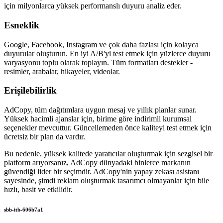
için milyonlarca yüksek performanslı duyuru analiz eder.
Esneklik
Google, Facebook, Instagram ve çok daha fazlası için kolayca
duyurular oluşturun. En iyi A/B'yi test etmek için yüzlerce duyuru
varyasyonu toplu olarak toplayın. Tüm formatları destekler -
resimler, arabalar, hikayeler, videolar.
Erişilebilirlik
AdCopy, tüm dağıtımlara uygun mesaj ve yıllık planlar sunar.
Yüksek hacimli ajanslar için, birime göre indirimli kurumsal
seçenekler mevcuttur. Güncellemeden önce kaliteyi test etmek için
ücretsiz bir plan da vardır.
Bu nedenle, yüksek kalitede yaratıcılar oluşturmak için sezgisel bir
platform arıyorsanız, AdCopy dünyadaki binlerce markanın
güvendiği lider bir seçimdir. AdCopy'nin yapay zekası asistanı
sayesinde, şimdi reklam oluşturmak tasarımcı olmayanlar için bile
hızlı, basit ve etkilidir.
sbb-itb-606b7a1