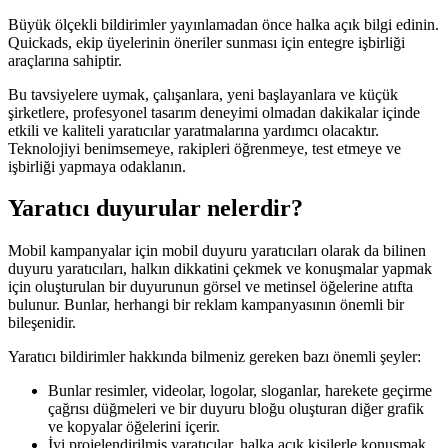
Büyük ölçekli bildirimler yayınlamadan önce halka açık bilgi edinin.
Quickads, ekip üyelerinin öneriler sunması için entegre işbirliği
araçlarına sahiptir.
Bu tavsiyelere uymak, çalışanlara, yeni başlayanlara ve küçük
şirketlere, profesyonel tasarım deneyimi olmadan dakikalar içinde
etkili ve kaliteli yaratıcılar yaratmalarına yardımcı olacaktır.
Teknolojiyi benimsemeye, rakipleri öğrenmeye, test etmeye ve
işbirliği yapmaya odaklanın.
Yaratıcı duyurular nelerdir?
Mobil kampanyalar için mobil duyuru yaratıcıları olarak da bilinen
duyuru yaratıcıları, halkın dikkatini çekmek ve konuşmalar yapmak
için oluşturulan bir duyurunun görsel ve metinsel öğelerine atıfta
bulunur. Bunlar, herhangi bir reklam kampanyasının önemli bir
bileşenidir.
Yaratıcı bildirimler hakkında bilmeniz gereken bazı önemli şeyler:
Bunlar resimler, videolar, logolar, sloganlar, harekete geçirme
çağrısı düğmeleri ve bir duyuru bloğu oluşturan diğer grafik
ve kopyalar öğelerini içerir.
İyi projelendirilmiş yaratıcılar, halka açık kişilerle konuşmak