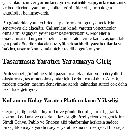
çalışanlara izin veriyor
onları aynı yaratıcılık yapıyorlar
markanıza
ve hedeflerine uyarlanmış kaliteli görüntüler oluşturmak için
teknolojiyi benimseyerek.
Bu gönderide, yaratıcı bricolaj platformlarını genişletmek için
senaryoyu ele alacağız. Çalışanlara kendi yaratıcı yönetmenler
olmalarını sağlayan yetenekler keşfedeceksiniz. Modellerin
onaylanmasından yinelemeli tasarım stratejilerine kadar, aşağıdakiler
için pratik öneriler alacaksınız.
yüksek sohbetli yaratıcı ilanlara
hakim
, tasarım konusunda hiçbir tecrübe gerekmiyor.
Tasarımsız Yaratıcı Yaratmaya Giriş
Profesyonel görünüme sahip pazarlama reklamları ve materyalleri
oluşturmak, tasarımcı olmayanlar için korkutucu olabilir. Ancak,
modern araçlar, tasarım deneyimine gerek kalmadan süreci çok daha
basit hale getiriyor.
Kullanımı Kolay Yaratıcı Platformların Yükselişi
Geçmişte, ilgi çekici duyurular ve gönderiler oluşturmak, grafik
tasarım, kodlama ve çok daha fazlası gibi özel yetenekler gerektirir.
Şimdi Canva, Pablo ve Snappa gibi platformlar herkesin sadece
birkaç tıklamayla yaratıcı şeyler yaratmasına izin veriyor. Bu araçlar