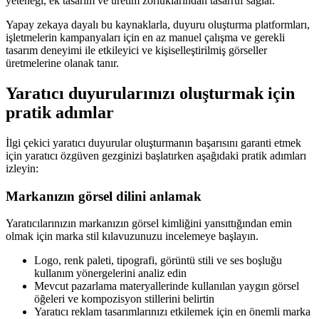
yeteneği, ek tasarım ve üretim zorluklarından tasarruf sağlar.
Yapay zekaya dayalı bu kaynaklarla, duyuru oluşturma platformları,
işletmelerin kampanyaları için en az manuel çalışma ve gerekli
tasarım deneyimi ile etkileyici ve kişiselleştirilmiş görseller
üretmelerine olanak tanır.
Yaratıcı duyurularınızı oluşturmak için
pratik adımlar
İlgi çekici yaratıcı duyurular oluşturmanın başarısını garanti etmek
için yaratıcı özgüven gezginizi başlatırken aşağıdaki pratik adımları
izleyin:
Markanızın görsel dilini anlamak
Yaratıcılarınızın markanızın görsel kimliğini yansıttığından emin
olmak için marka stil kılavuzunuzu incelemeye başlayın.
Logo, renk paleti, tipografi, görüntü stili ve ses boşluğu
kullanım yönergelerini analiz edin
Mevcut pazarlama materyallerinde kullanılan yaygın görsel
öğeleri ve kompozisyon stillerini belirtin
Yaratıcı reklam tasarımlarınızı etkilemek için en önemli marka