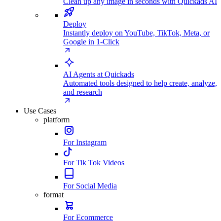
Clean up any image in seconds with Quickads AI
Deploy
Instantly deploy on YouTube, TikTok, Meta, or
Google in 1-Click
AI Agents at Quickads
Automated tools designed to help create, analyze,
and research
Use Cases
platform
For Instagram
For Tik Tok Videos
For Social Media
format
For Ecommerce