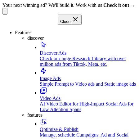
Your next winning ad? We'll build it. Work with us
Check it out →
Close
Features
discover
Discover Ads
Check our huge Research Library with over
million ads from Tiktok, Meta, etc.
Image Ads
Simple Prompt to Video ads and Static image ads
Video Ads
AI Video Editor for High-Impact Social Ads for
Low Attention Spans
features
Optimize & Publish
Manage, schedule Campaigns, Ad and Social