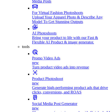
Media Posts
For Virtual Fashion Photoshoots
Upload Your Apparel Photo & Describe Any
Model To Get Stunning Outputs
AI Photoshoots
Bring your product to life with our Fast &
Flexible AI Product & image generator.
tools
Promo Video Ads
new
Turn product video ads into revenue
Product Photoshoot
new
Generate high-performing product ads that drive
clicks, conversions, and ROAS
Social Media Post Generator
new