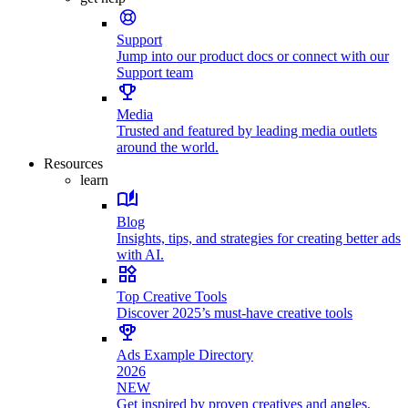
Support
Jump into our product docs or connect with our
Support team
Media
Trusted and featured by leading media outlets
around the world.
Resources
learn
Blog
Insights, tips, and strategies for creating better ads
with AI.
Top Creative Tools
Discover 2025’s must-have creative tools
Ads Example Directory
2026
NEW
Get inspired by proven creatives and angles.