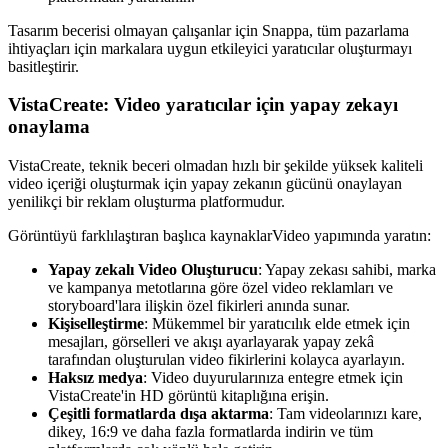
Tasarım becerisi olmayan çalışanlar için Snappa, tüm pazarlama
ihtiyaçları için markalara uygun etkileyici yaratıcılar oluşturmayı
basitleştirir.
VistaCreate: Video yaratıcılar için yapay zekayı
onaylama
VistaCreate, teknik beceri olmadan hızlı bir şekilde yüksek kaliteli
video içeriği oluşturmak için yapay zekanın gücünü onaylayan
yenilikçi bir reklam oluşturma platformudur.
Görüntüyü farklılaştıran başlıca kaynaklarVideo yapımında yaratın:
Yapay zekalı Video Oluşturucu
: Yapay zekası sahibi, marka
ve kampanya metotlarına göre özel video reklamları ve
storyboard'lara ilişkin özel fikirleri anında sunar.
Kişiselleştirme
: Mükemmel bir yaratıcılık elde etmek için
mesajları, görselleri ve akışı ayarlayarak yapay zekâ
tarafından oluşturulan video fikirlerini kolayca ayarlayın.
Haksız medya
: Video duyurularınıza entegre etmek için
VistaCreate'in HD görüntü kitaplığına erişin.
Çeşitli formatlarda dışa aktarma
: Tam videolarınızı kare,
dikey, 16:9 ve daha fazla formatlarda indirin ve tüm