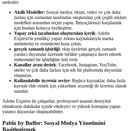
nedenler:
Akıllı Modeller
: Sosyal medya, ekran, video ve çok daha
fazlası için uzmanlar tarafından oluşturulan çok çeşitli reklam
modelleri arasından seçim yapın. İhtiyaçlarınızı karşılamak
için bunları kolayca özelleştirin.
Yapay zekâ tarafından oluşturulan içerik
: Adobe
Express'in yenilikçi yapay zekası kaynaklarıyla marka
metinlerini ve resimlerini hızla çekin.
gerçek zamanlı işbirliği
: ekip üyelerini gerçek zamanlı
yaratıcı duyurular üzerinde birlikte çalışmaya davet ederek
mükemmel bir işbirliğine izin verir.
Kanallar arası destek
: Facebook, Instagram, YouTube,
siteler ve çok daha fazlası için tek bir platformda duyurular
oluşturun.
Kullanılabilir ücretsiz seviye
: Başlıca kaynaklar, daha fazla
kaynak elde etmek için yükseltme seçeneği ile ücretsiz olarak
sunulur.
Adobe Express ile çalışanlar, profesyonel tasarım deneyimi
olmaksızın dakikalar içinde etkileyici ve yüksek konuşma yapan
yaratıcı duyurular oluşturabilirler.
Pablo by Buffer: Sosyal Medya Yönetimini
Basitleştirmek