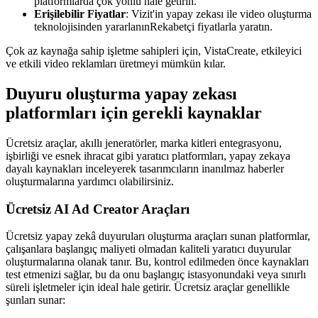
platformlarda çok yönlü hale getirin.
Erişilebilir Fiyatlar
: Vizit'in yapay zekası ile video oluşturma
teknolojisinden yararlanınRekabetçi fiyatlarla yaratın.
Çok az kaynağa sahip işletme sahipleri için, VistaCreate, etkileyici
ve etkili video reklamları üretmeyi mümkün kılar.
Duyuru oluşturma yapay zekası
platformları için gerekli kaynaklar
Ücretsiz araçlar, akıllı jeneratörler, marka kitleri entegrasyonu,
işbirliği ve esnek ihracat gibi yaratıcı platformları, yapay zekaya
dayalı kaynakları inceleyerek tasarımcıların inanılmaz haberler
oluşturmalarına yardımcı olabilirsiniz.
Ücretsiz AI Ad Creator Araçları
Ücretsiz yapay zekâ duyuruları oluşturma araçları sunan platformlar,
çalışanlara başlangıç maliyeti olmadan kaliteli yaratıcı duyurular
oluşturmalarına olanak tanır. Bu, kontrol edilmeden önce kaynakları
test etmenizi sağlar, bu da onu başlangıç istasyonundaki veya sınırlı
süreli işletmeler için ideal hale getirir. Ücretsiz araçlar genellikle
şunları sunar: