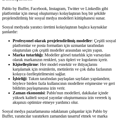
Pablo by Buffer, Facebook, Instagram, Twitter ve LinkedIn gibi
platformlar için mesaj oluşturmayı kolaylaştıran hoş bir şekilde
projelendirilmiş bir sosyal medya modelleri kütüphanesi sunar.
Sosyal medyada yaratıcı üretimi kolaylaştıran başlıca kaynaklar
şunlardır:
Profesyonel olarak projelendirilmiş modeller
: Çeşitli sosyal
platformlar ve posta formatları için uzmanlar tarafından
oluşturulan çok çeşitli modeller arasından seçim yapın.
Marka tutarlılığı
: Modeller görsel tutarlılık için varsayılan
olarak markanızın renkleri, yazı tipleri ve logolarını içerir.
Kişiselleştirme
: Her model esnektir ve ihtiyaçlarını
karşılamak için resimlerin, metinlerin ve çok daha fazlasının
kolayca özelleştirilmesini sağlar.
İşbirliği
: Takım tarafından paylaşılan sayfaları yapılandırır,
böylece birden fazla kullanıcının modellere erişmesine ve geri
bildirim paylaşmasına izin verir.
Zaman ekonomisi
: Pablo'nun modelleri, dakikalar içinde
yüksek kaliteli sosyal yayınlar oluşturmanıza izin vererek iş
akışınızı optimize etmeye yardımcı olur.
Sosyal medya pazarlamasına odaklanan çalışanlar için Pablo by
Buffer, yaratıcılar yaratırken zamandan tasarruf etmek ve marka