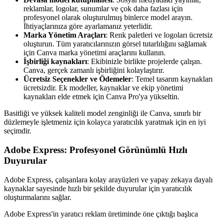
reklamlar, logolar, sunumlar ve çok daha fazlası için
profesyonel olarak oluşturulmuş binlerce model arayın.
İhtiyaçlarınıza göre ayarlamanız yeterlidir.
Marka Yönetim Araçları
: Renk paletleri ve logoları ücretsiz
oluşturun. Tüm yaratıcılarınızın görsel tutarlılığını sağlamak
için Canva marka yönetimi araçlarını kullanın.
İşbirliği kaynakları
: Ekibinizle birlikte projelerde çalışın.
Canva, gerçek zamanlı işbirliğini kolaylaştırır.
Ücretsiz Seçenekler ve Ödemeler
: Temel tasarım kaynakları
ücretsizdir. Ek modeller, kaynaklar ve ekip yönetimi
kaynakları elde etmek için Canva Pro'ya yükseltin.
Basitliği ve yüksek kaliteli model zenginliği ile Canva, sınırlı bir
düzlemeyle işletmeniz için kolayca yaratıcılık yaratmak için en iyi
seçimdir.
Adobe Express: Profesyonel Görünümlü Hızlı
Duyurular
Adobe Express, çalışanlara kolay arayüzleri ve yapay zekaya dayalı
kaynaklar sayesinde hızlı bir şekilde duyurular için yaratıcılık
oluşturmalarını sağlar.
Adobe Express'in yaratıcı reklam üretiminde öne çıktığı başlıca