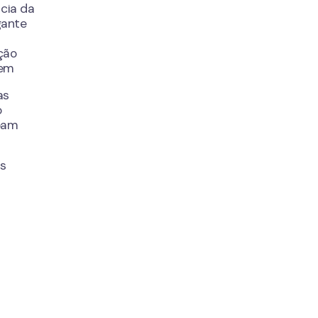
ncia da
gante
ção
rem
as
o
soam
ts