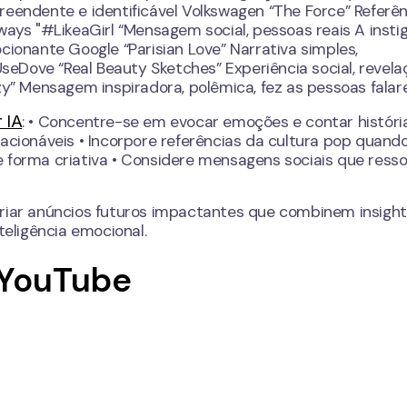
reendente e identificável Volkswagen “The Force” Referê
ways "#LikeaGirl “Mensagem social, pessoas reais A insti
cionante Google “Parisian Love” Narrativa simples,
eDove “Real Beauty Sketches” Experiência social, revela
” Mensagem inspiradora, polêmica, fez as pessoas fala
 IA
: • Concentre-se em evocar emoções e contar históri
lacionáveis • Incorpore referências da cultura pop quand
e forma criativa • Considere mensagens sociais que res
criar anúncios futuros impactantes que combinem insigh
eligência emocional.
 YouTube