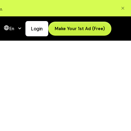
 →
Login
Make Your 1st Ad (Free)
En