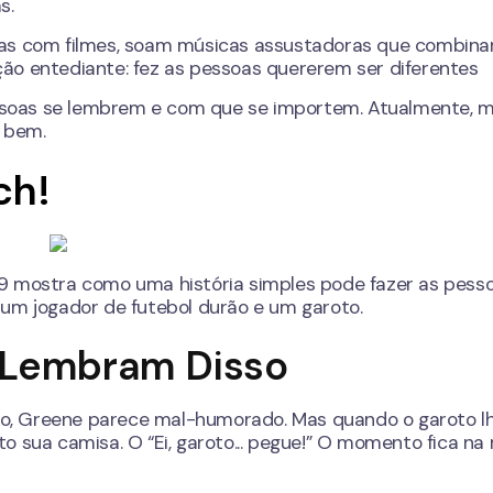
s.
idas com filmes, soam músicas assustadoras que combi
ão entediante: fez as pessoas quererem ser diferentes
soas se lembrem e com que se importem. Atualmente, m
o bem.
ch!
9 mostra como uma história simples pode fazer as pess
 um jogador de futebol durão e um garoto.
 Lembram Disso
o, Greene parece mal-humorado. Mas quando o garoto l
o sua camisa. O “Ei, garoto... pegue!” O momento fica n