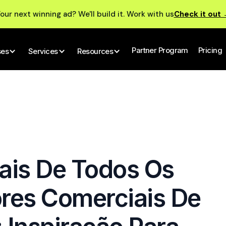
our next winning ad? We'll build it. Work with us
Check it out
Partner Program
Pricing
ses
Services
Resources
ais De Todos Os
res Comerciais De