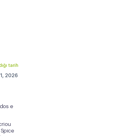
Şimdi Ücretsiz Başlayın
ığı tarih
 1, 2026
idos e
criou
 Spice
”