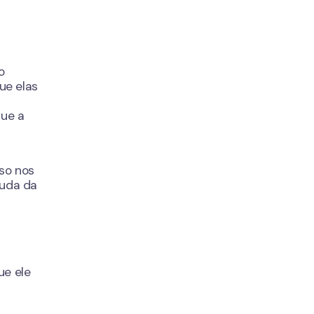
o
ue elas
que a
so nos
juda da
ue ele