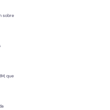
m sobre
s
BM, que
da