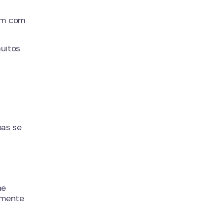
nam com
uitos
oas se
he
a mente