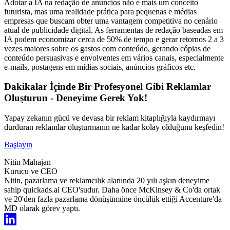
Adotar a IA na redação de anúncios não é mais um conceito
futurista, mas uma realidade prática para pequenas e médias
empresas que buscam obter uma vantagem competitiva no cenário
atual de publicidade digital. As ferramentas de redação baseadas em
IA podem economizar cerca de 50% de tempo e gerar retornos 2 a 3
vezes maiores sobre os gastos com conteúdo, gerando cópias de
conteúdo persuasivas e envolventes em vários canais, especialmente
e-mails, postagens em mídias sociais, anúncios gráficos etc.
Dakikalar İçinde Bir Profesyonel Gibi Reklamlar
Oluşturun - Deneyime Gerek Yok!
Yapay zekanın gücü ve devasa bir reklam kitaplığıyla kaydırmayı
durduran reklamlar oluşturmanın ne kadar kolay olduğunu keşfedin!
Başlayın
Nitin Mahajan
Kurucu ve CEO
Nitin, pazarlama ve reklamcılık alanında 20 yılı aşkın deneyime
sahip quickads.ai CEO'sudur. Daha önce McKinsey & Co'da ortak
ve 20'den fazla pazarlama dönüşümüne öncülük ettiği Accenture'da
MD olarak görev yaptı.