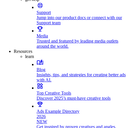
Support
Jump into our product docs or connect with our
Support team
Media
Trusted and featured by leading media outlets
around the world.
Resources
learn
Blog
Insights, tips, and strategies for creating better ads
with AI.
Top Creative Tools
Discover 2025’s must-have creative tools
Ads Example Directory
2026
NEW
Get inspired by proven creatives and angles.