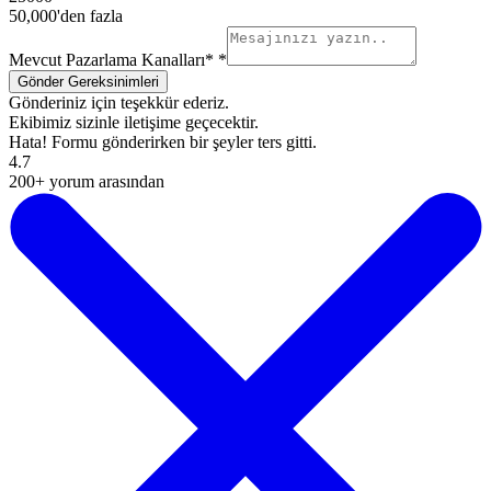
50,000'den fazla
Mevcut Pazarlama Kanalları*
*
Gönderiniz için teşekkür ederiz.
Ekibimiz sizinle iletişime geçecektir.
Hata! Formu gönderirken bir şeyler ters gitti.
4.7
200+ yorum arasından