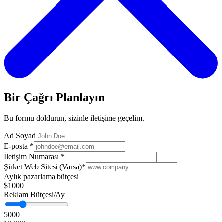
Bir Çağrı Planlayın
Bu formu doldurun, sizinle iletişime geçelim.
Ad Soyad
E-posta
*
İletişim Numarası
*
Şirket Web Sitesi (Varsa)
*
Aylık pazarlama bütçesi
$1000
Reklam Bütçesi/Ay
5000