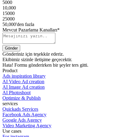
5000
10,000
15000
25000
50,000'den fazla
Mevcut Pazarlama Kanalları*
Gönderiniz için teşekkür ederiz.
Ekibimiz sizinle iletişime geçecektir.
Hata! Formu gönderirken bir şeyler ters gitti.
Product
Ads inspiration library
AI Video Ad creation
AI Image Ad creation
AI Photoshoot
Optimize & Publish
services
Quickads Services
Facebook Ads Agency
Google Ads Agency
Video Marketing Agency
Use cases
For instagram