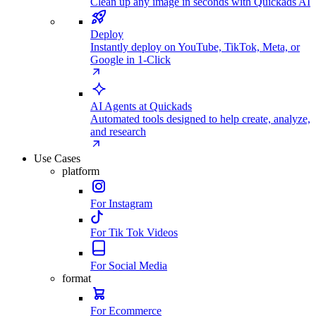
Clean up any image in seconds with Quickads AI
Deploy
Instantly deploy on YouTube, TikTok, Meta, or
Google in 1-Click
AI Agents at Quickads
Automated tools designed to help create, analyze,
and research
Use Cases
platform
For Instagram
For Tik Tok Videos
For Social Media
format
For Ecommerce