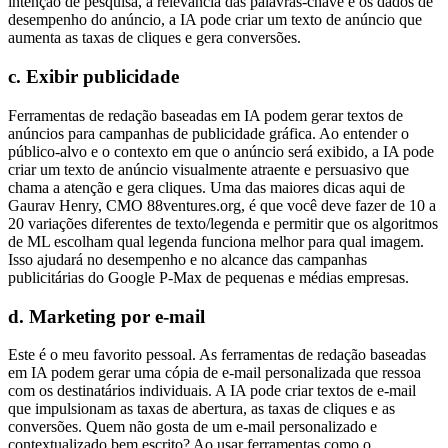
intenção de pesquisa, a relevância das palavras-chave e os dados de
desempenho do anúncio, a IA pode criar um texto de anúncio que
aumenta as taxas de cliques e gera conversões.
c. Exibir publicidade
Ferramentas de redação baseadas em IA podem gerar textos de
anúncios para campanhas de publicidade gráfica. Ao entender o
público-alvo e o contexto em que o anúncio será exibido, a IA pode
criar um texto de anúncio visualmente atraente e persuasivo que
chama a atenção e gera cliques. Uma das maiores dicas aqui de
Gaurav Henry, CMO 88ventures.org, é que você deve fazer de 10 a
20 variações diferentes de texto/legenda e permitir que os algoritmos
de ML escolham qual legenda funciona melhor para qual imagem.
Isso ajudará no desempenho e no alcance das campanhas
publicitárias do Google P-Max de pequenas e médias empresas.
d. Marketing por e-mail
Este é o meu favorito pessoal. As ferramentas de redação baseadas
em IA podem gerar uma cópia de e-mail personalizada que ressoa
com os destinatários individuais. A IA pode criar textos de e-mail
que impulsionam as taxas de abertura, as taxas de cliques e as
conversões. Quem não gosta de um e-mail personalizado e
contextualizado bem escrito? Ao usar ferramentas como o