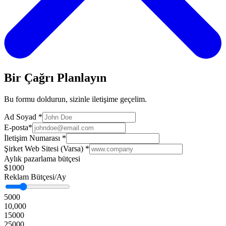
Bir Çağrı Planlayın
Bu formu doldurun, sizinle iletişime geçelim.
Ad Soyad
*
E-posta
*
İletişim Numarası
*
Şirket Web Sitesi (Varsa)
*
Aylık pazarlama bütçesi
$1000
Reklam Bütçesi/Ay
5000
10,000
15000
25000