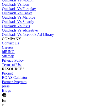
Quickads Vs Motion
Quickads Vs Icon
Quickads Vs Foreplay
Quickads Vs Canva
Quickads Vs Marpipe
Quickads Vs Smartly
Quickads Vs Pixis
Quickads Vs adcreative
Quickads Vs facebook Ad Library
COMPANY
Contact Us
Careers
hIRING
Sitemap
Privacy Policy
Terms of Use
RESOURCES
Pricing
ROAS Calulator
Partner Program
press
Blogs
En
en