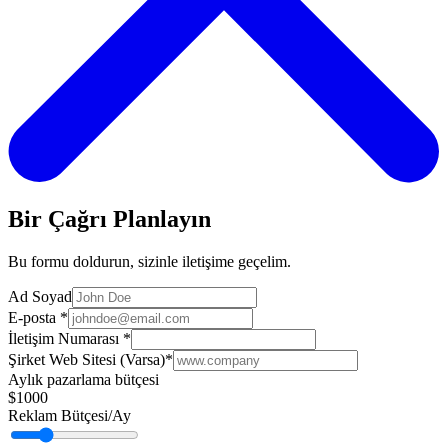
Bir Çağrı Planlayın
Bu formu doldurun, sizinle iletişime geçelim.
Ad Soyad
E-posta
*
İletişim Numarası
*
Şirket Web Sitesi (Varsa)
*
Aylık pazarlama bütçesi
$1000
Reklam Bütçesi/Ay