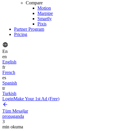
Compare
Motion
Marpipe
Smartly
Pixis
Partner Program
Pricing
En
en
English
fr
French
es
Spanish
tr
Turkish
Login
Make Your 1st Ad (Free)
Tüm Mesajlar
propaganda
3
min okuma