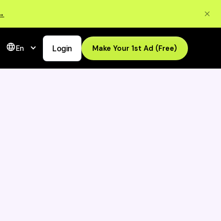
 →
Login
Make Your 1st Ad (Free)
En
an
Reklamlarınızı
Saniyeler İçinde
rlar
Dönüştürün -
QuickAds'i