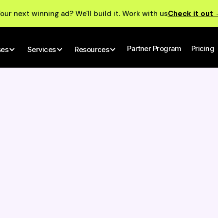
our next winning ad? We'll build it. Work with us
Check it out
Partner Program
Pricing
ses
Services
Resources
r
I
yuru Yapın - Işe Yaray
imler Oluşturmak Için Sı