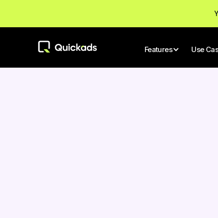
Y
Features
Use Ca
Tüm Mesajla
Yazar
Nitin Mahajan
Aİ ARAÇLAR
Bir Du
Kurucu ve CEO
Bildir