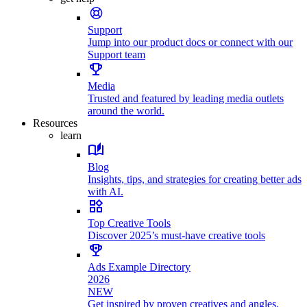
Support
Jump into our product docs or connect with our
Support team
Media
Trusted and featured by leading media outlets
around the world.
Resources
learn
Blog
Insights, tips, and strategies for creating better ads
with AI.
Top Creative Tools
Discover 2025’s must-have creative tools
Ads Example Directory
2026
NEW
Get inspired by proven creatives and angles.