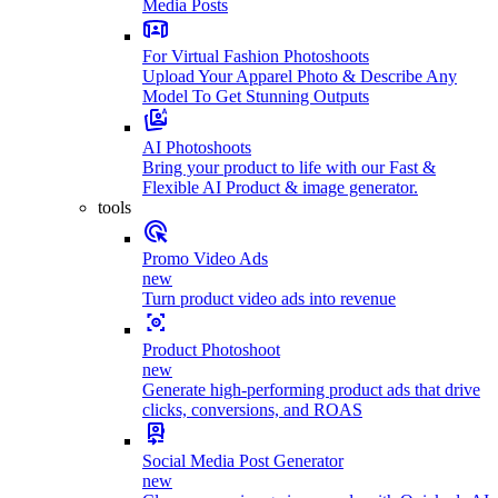
Media Posts
For Virtual Fashion Photoshoots
Upload Your Apparel Photo & Describe Any
Model To Get Stunning Outputs
AI Photoshoots
Bring your product to life with our Fast &
Flexible AI Product & image generator.
tools
Promo Video Ads
new
Turn product video ads into revenue
Product Photoshoot
new
Generate high-performing product ads that drive
clicks, conversions, and ROAS
Social Media Post Generator
new