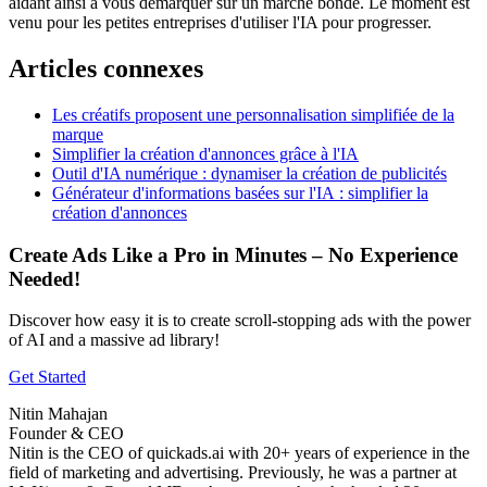
aidant ainsi à vous démarquer sur un marché bondé. Le moment est
venu pour les petites entreprises d'utiliser l'IA pour progresser.
Articles connexes
Les créatifs proposent une personnalisation simplifiée de la
marque
Simplifier la création d'annonces grâce à l'IA
Outil d'IA numérique : dynamiser la création de publicités
Générateur d'informations basées sur l'IA : simplifier la
création d'annonces
Create Ads Like a Pro in Minutes – No Experience
Needed!
Discover how easy it is to create scroll-stopping ads with the power
of AI and a massive ad library!
Get Started
Nitin Mahajan
Founder & CEO
Nitin is the CEO of quickads.ai with 20+ years of experience in the
field of marketing and advertising. Previously, he was a partner at