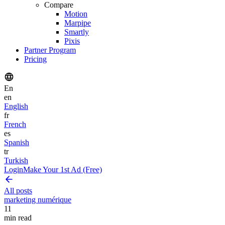
Compare
Motion
Marpipe
Smartly
Pixis
Partner Program
Pricing
En
en
English
fr
French
es
Spanish
tr
Turkish
Login
Make Your 1st Ad (Free)
All posts
marketing numérique
11
min read