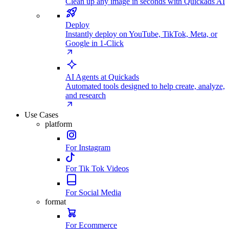
Clean up any image in seconds with Quickads AI
Deploy
Instantly deploy on YouTube, TikTok, Meta, or
Google in 1-Click
AI Agents at Quickads
Automated tools designed to help create, analyze,
and research
Use Cases
platform
For Instagram
For Tik Tok Videos
For Social Media
format
For Ecommerce