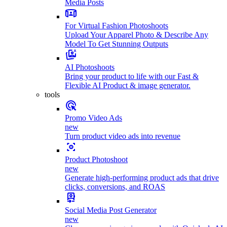
Media Posts
For Virtual Fashion Photoshoots
Upload Your Apparel Photo & Describe Any
Model To Get Stunning Outputs
AI Photoshoots
Bring your product to life with our Fast &
Flexible AI Product & image generator.
tools
Promo Video Ads
new
Turn product video ads into revenue
Product Photoshoot
new
Generate high-performing product ads that drive
clicks, conversions, and ROAS
Social Media Post Generator
new