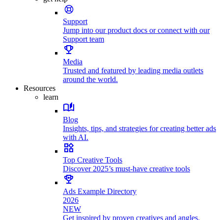
Support
Jump into our product docs or connect with our
Support team
Media
Trusted and featured by leading media outlets
around the world.
Resources
learn
Blog
Insights, tips, and strategies for creating better ads
with AI.
Top Creative Tools
Discover 2025’s must-have creative tools
Ads Example Directory
2026
NEW
Get inspired by proven creatives and angles.