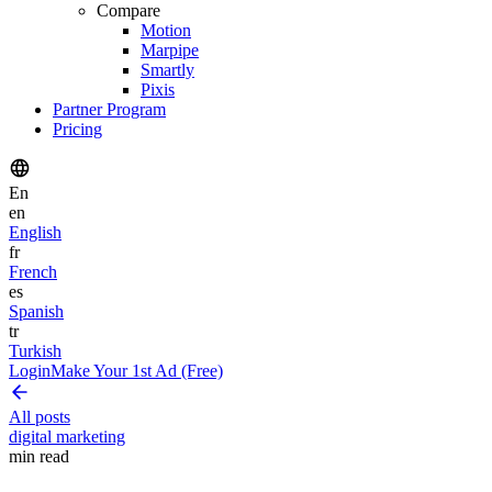
Compare
Motion
Marpipe
Smartly
Pixis
Partner Program
Pricing
En
en
English
fr
French
es
Spanish
tr
Turkish
Login
Make Your 1st Ad (Free)
All posts
digital marketing
min read