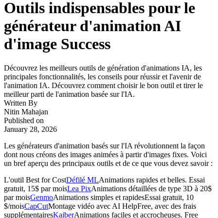
Outils indispensables pour le
générateur d'animation AI
d'image Success
Découvrez les meilleurs outils de génération d'animations IA, les
principales fonctionnalités, les conseils pour réussir et l'avenir de
l'animation IA. Découvrez comment choisir le bon outil et tirer le
meilleur parti de l'animation basée sur l'IA.
Written By
Nitin Mahajan
Published on
January 28, 2026
Les générateurs d'animation basés sur l'IA révolutionnent la façon
dont nous créons des images animées à partir d'images fixes. Voici
un bref aperçu des principaux outils et de ce que vous devez savoir :
L'outil Best for Cost
Défilé ML
Animations rapides et belles. Essai
gratuit, 15$ par mois
Lea Pix
Animations détaillées de type 3D à 20$
par mois
Genmo
Animations simples et rapidesEssai gratuit, 10
$/mois
CapCut
Montage vidéo avec AI HelpFree, avec des frais
supplémentaires
Kaiber
Animations faciles et accrocheuses. Free