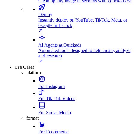
Clean up any image in seconds with Quickads AI
Deploy
Instantly deploy on YouTube, TikTok, Meta, or
Google in 1-Click
AI Agents at Quickads
Automated tools designed to help create, analyze,
and research
Use Cases
platform
For Instagram
For Tik Tok Videos
For Social Media
format
For Ecommerce