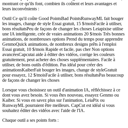
montrant ce qu'ils font, combien ils coûtent et leurs avantages et
leurs inconvénients :
Outil Ce qu'il coûte Good PointsBad PointsRunwayML fait bouger
les images, change de style Essai gratuit, 15 $/moisFacile à utiliser,
bons résultatsPeu de façons de changer les choses Leiapixise utilise
une IA intelligente, crée de vraies animations 20 $/mois Très bonnes
animations, de nombreuses options Prend du temps pour apprendre
GenmoQuick animations, de nombreux designs prêts à l'emploi
Essai gratuit, 10 $/mois Rapide et facile, pas cher Non options
avancéesCapcutai aide à éditer des vidéos, corrige les couleurs
gratuitement, peut acheter des choses supplémentaires. Facile à
utiliser, de bons outils d'édition. Pas idéal pour créer des
animationsKaiberFait bouger les images, change de styleGratuit
pour essayez, 12 $/moisFacile à utiliser, bons résultatsPas beaucoup
de façons de changer les choses
Lorsque vous choisissez un outil d'animation IA, réfléchissez à ce
dont vous avez besoin. Si vous êtes nouveau, essayez Genmo ou
Kaiber. Si vous en savez plus sur l'animation, LeiaPix ou
RunwayML pourraient être meilleurs. CapCut est idéal si vous
souhaitez éditer des vidéos avec l'aide de l'IA.
Chaque outil a ses points forts :