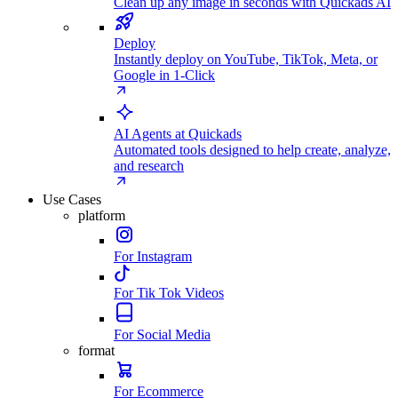
Clean up any image in seconds with Quickads AI
Deploy
Instantly deploy on YouTube, TikTok, Meta, or
Google in 1-Click
AI Agents at Quickads
Automated tools designed to help create, analyze,
and research
Use Cases
platform
For Instagram
For Tik Tok Videos
For Social Media
format
For Ecommerce