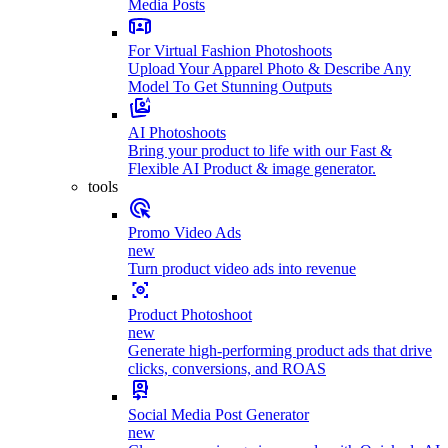
Media Posts
For Virtual Fashion Photoshoots
Upload Your Apparel Photo & Describe Any
Model To Get Stunning Outputs
AI Photoshoots
Bring your product to life with our Fast &
Flexible AI Product & image generator.
tools
Promo Video Ads
new
Turn product video ads into revenue
Product Photoshoot
new
Generate high-performing product ads that drive
clicks, conversions, and ROAS
Social Media Post Generator
new