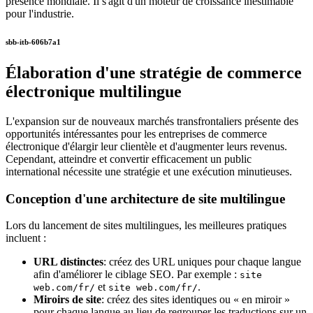
présence mondiale. Il s'agit d'un moteur de croissance inestimable
pour l'industrie.
sbb-itb-606b7a1
Élaboration d'une stratégie de commerce
électronique multilingue
L'expansion sur de nouveaux marchés transfrontaliers présente des
opportunités intéressantes pour les entreprises de commerce
électronique d'élargir leur clientèle et d'augmenter leurs revenus.
Cependant, atteindre et convertir efficacement un public
international nécessite une stratégie et une exécution minutieuses.
Conception d'une architecture de site multilingue
Lors du lancement de sites multilingues, les meilleures pratiques
incluent :
URL distinctes
: créez des URL uniques pour chaque langue
afin d'améliorer le ciblage SEO. Par exemple :
site
et
.
web.com/fr/
site web.com/fr/
Miroirs de site
: créez des sites identiques ou « en miroir »
pour chaque langue au lieu de regrouper les traductions sur un