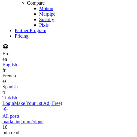
Compare
Motion
Marpipe
Smartly
Pixis
Partner Program
Pricing
En
en
English
fr
French
es
Spanish
tr
Turkish
Login
Make Your 1st Ad (Free)
All posts
marketing numérique
16
min read