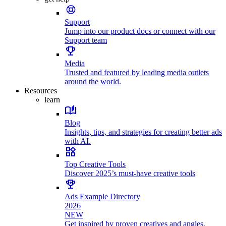
Support
Jump into our product docs or connect with our
Support team
Media
Trusted and featured by leading media outlets
around the world.
Resources
learn
Blog
Insights, tips, and strategies for creating better ads
with AI.
Top Creative Tools
Discover 2025’s must-have creative tools
Ads Example Directory
2026
NEW
Get inspired by proven creatives and angles.