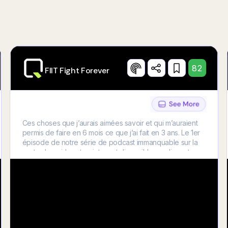
Try Now
82
FIIT Fight Forever
Ces choses que j’aurais aimées savoir et qui m’auraient
permis de faire en 6 mois ce que j’ai fait en 3 ans. Le 1er
épisode de notre série de podcast immanquable sur la
perte de poids est maintenant disponible en cliquant sur
le lien dans la bio ⭐️ case étoilée du 14 décembre du
calendrier de l’avant 100% gratuit 🎁