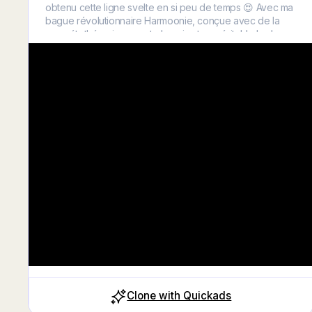
obtenu cette ligne svelte en si peu de temps 😍 Avec ma
bague révolutionnaire Harmoonie, conçue avec de la
magnétothérapie ancestrale qui est un véritable bruleur
de graisse et booster de métabolisme . Ce n'est pas
qu'une simple bague – c'est une solution pour votre
bien-être ! 🌟 ✅ Favorise la perte de poids ✅ Améliore la
qualité du sommeil ✅ Réduit le stress et l'anxiété ✅
Favorise la circulation sanguine ✅ Design élégant et
confortable pour un port Obtenez le votre aujourd'hui et
profitez de la livraison gratuite.
Clone with Quickads