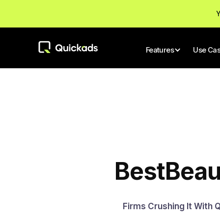
Y
Features
Use Ca
Best
Beau
Firms Crushing It With