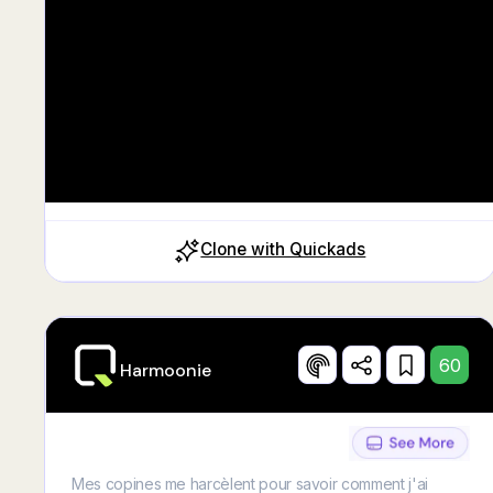
même q
Clone with Quickads
60
Harmoonie
Mes copines me harcèlent pour savoir comment j'ai