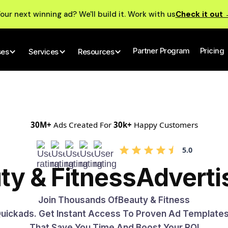
our next winning ad? We'll build it. Work with us
Check it out
Partner Program
Pricing
ses
Services
Resources
30M+
Ads Created For
30k+
Happy Customers
5.0
ty & Fitness
Adverti
Join Thousands Of
Beauty & Fitness
 Quickads. Get Instant Access To Proven Ad Template
That Save You Time And Boost Your ROI