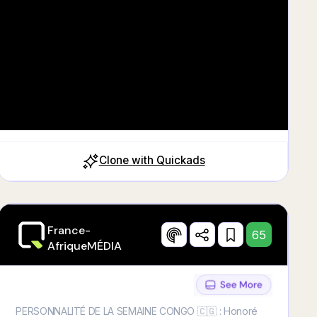
Clone with Quickads
France-
65
AfriqueMÉDIA
PERSONNALITÉ DE LA SEMAINE CONGO 🇨🇬 : Honoré