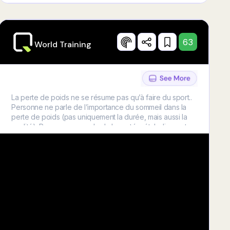
63
World Training
La perte de poids ne se résume pas qu’à faire du sport..
Personne ne parle de l’importance du sommeil dans la
perte de poids (pas uniquement la durée, mais aussi la
qualité). Personne ne parle de la santé métabolique et
de l’influence - trop souvent négative - des hormones
dans le fonctionnement de notre corps. Personne ne
parle de l’aspect psychologique (parce que les pensées
font maigrir). Et personne ne te prépare au changement
identitaire nécessaire pour actionner une perte de poids
durable et définitive. Et si on ne prend pas en compte
tout ça ? Il faut donc aussi prendre en compte