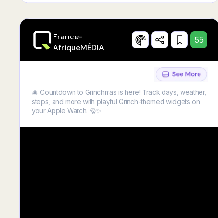
France-
55
AfriqueMÉDIA
🎄 Countdown to Grinchmas is here! Track days, weather,
steps, and more with playful Grinch-themed widgets on
your Apple Watch. 🎅✨