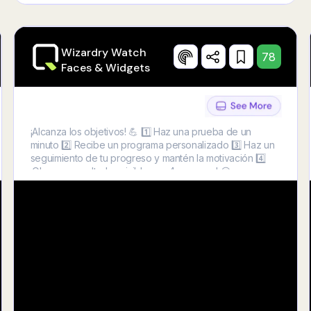
Wizardry Watch
78
Faces & Widgets
¡Alcanza los objetivos! 💪 1️⃣ Haz una prueba de un
minuto 2️⃣ Recibe un programa personalizado 3️⃣ Haz un
seguimiento de tu progreso y mantén la motivación 4️⃣
¡Observa resultados visibles en 4 semanas! 😍