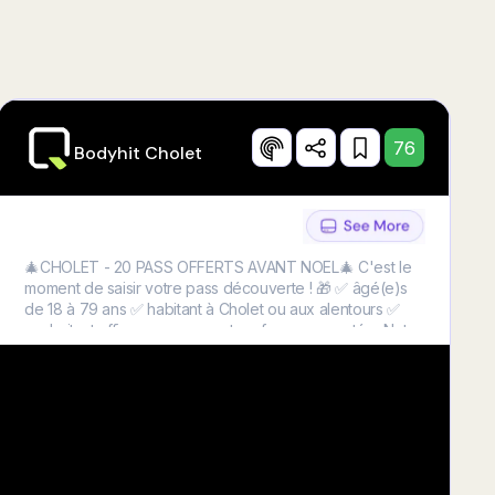
76
Bodyhit Cholet
🎄CHOLET - 20 PASS OFFERTS AVANT NOEL🎄 C'est le
moment de saisir votre pass découverte ! 🎁 ✅ âgé(e)s
de 18 à 79 ans ✅ habitant à Cholet ou aux alentours ✅
souhaitant affiner son corps et renforcer sa santé ➡️Notre
salle spécialisée dans la remise en forme est faite pour
vous ! Alors venez découvrir gratuitement notre studio en
réservant votre séance. Atteignez vos objectifs grâce à
une expérience de coaching unique dans la région !
Attention : le nombre de places est limité ⏳ Cliquez
MAINTENANT ci-dessous pour en savoir plus 👇🏽