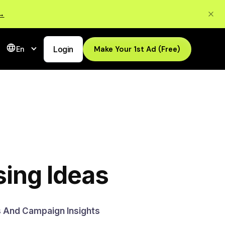
 →
Login
Make Your 1st Ad (Free)
En
sing Ideas
s And Campaign Insights