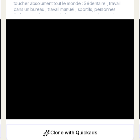
toucher absolument tout le monde : Sédentaire , travail
dans un bureau , travail manuel , sportifs, personnes
âgées , et même des très jeunes sont de plus en plus
touchés par ce fléau . Dès que tu as mal au dos , tu as
l’impression de vieillir de 30 ans d’un coup . Un mal de
dos peut venir de plusieurs facteurs: Physique : Manque
d’activité sportive , ou à l’inverse trop de sollicitations.
Mauvaise posture , « faux ou mauvais mouvement »
Mental et émotions : Un stress intense peut « bloquer »
ton dos . Le stress est l’anxiété vont générer
Clone with Quickads