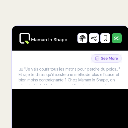
95
Maman In Shape
🏃‍♀️ "Je vais courir tous les matins pour perdre du poids..."
Et si je te disais qu’il existe une méthode plus efficace et
bien moins contraignante ? Chez Maman In Shape, on
utilise le Carb-Cycling pour : ✅ Booster ton métabolisme
🚀 ✅ Perdre du gras sans perdre de muscle 💪 ✅
Manger tes plats préférés tout en mincissant 🍝🍕 Voici
ce que Sylvie a accompli en seulement 11 semaines :
⭐⭐⭐⭐⭐ "J'ai perdu 5,4kg et 19cm au total ! Mon tour de
taille est passé de 91cm à 83cm, et ce malgré des
semaines de yoyo sur la balance. Le plus incroyable ?
Les centimètres baissent doucement mais sûrement,