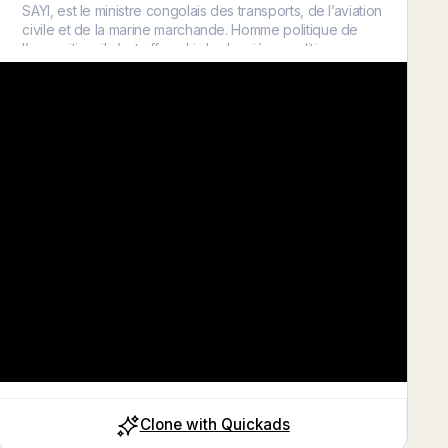
SAYI, est le ministre congolais des transports, de l’aviation
civile et de la marine marchande. Homme politique de
l’opposition, il s’est affranchi des barrières politiques, en
acceptant de servir son pays, en tant que membre du
gouvernement depuis 2021. Homme de terrain, le
Ministre SAYI, démontre chaque jour, ce dont il est
capable, au travers d’un management, que beaucoup de
congolais s’accordent à qualifier d’efficient. Honoré SAYI
, qui est-il, d’où vient-il, quelles ont été ses expériences
antérieures? Tout est à découvrir dans ce document v
Close
Clone with Quickads