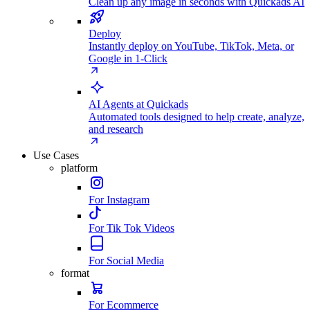
Clean up any image in seconds with Quickads AI
Deploy
Instantly deploy on YouTube, TikTok, Meta, or
Google in 1-Click
AI Agents at Quickads
Automated tools designed to help create, analyze,
and research
Use Cases
platform
For Instagram
For Tik Tok Videos
For Social Media
format
For Ecommerce