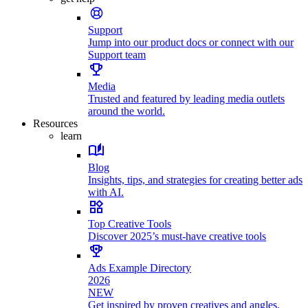
Support
Jump into our product docs or connect with our
Support team
Media
Trusted and featured by leading media outlets
around the world.
Resources
learn
Blog
Insights, tips, and strategies for creating better ads
with AI.
Top Creative Tools
Discover 2025’s must-have creative tools
Ads Example Directory
2026
NEW
Get inspired by proven creatives and angles.