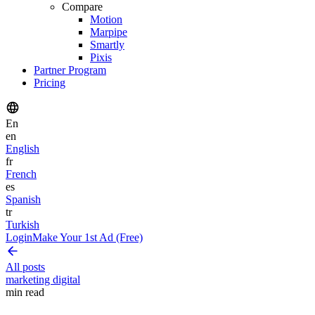
Compare
Motion
Marpipe
Smartly
Pixis
Partner Program
Pricing
En
en
English
fr
French
es
Spanish
tr
Turkish
Login
Make Your 1st Ad (Free)
All posts
marketing digital
min read