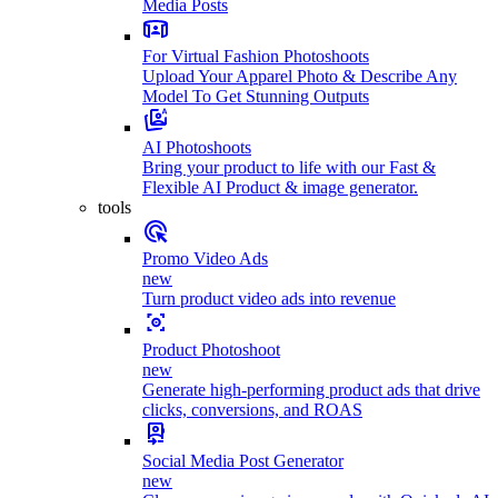
Media Posts
For Virtual Fashion Photoshoots
Upload Your Apparel Photo & Describe Any
Model To Get Stunning Outputs
AI Photoshoots
Bring your product to life with our Fast &
Flexible AI Product & image generator.
tools
Promo Video Ads
new
Turn product video ads into revenue
Product Photoshoot
new
Generate high-performing product ads that drive
clicks, conversions, and ROAS
Social Media Post Generator
new