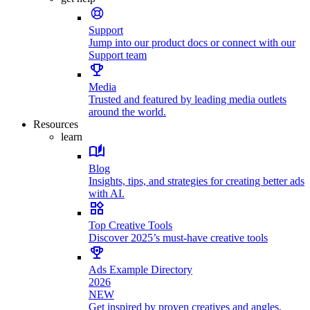
Support
Jump into our product docs or connect with our
Support team
Media
Trusted and featured by leading media outlets
around the world.
Resources
learn
Blog
Insights, tips, and strategies for creating better ads
with AI.
Top Creative Tools
Discover 2025’s must-have creative tools
Ads Example Directory
2026
NEW
Get inspired by proven creatives and angles.