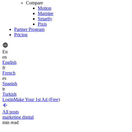
Compare
Motion
Marpipe
Smartly
Pixis
Partner Program
Pricing
En
en
English
fr
French
es
Spanish
tr
Turkish
Login
Make Your 1st Ad (Free)
All posts
marketing digital
min read