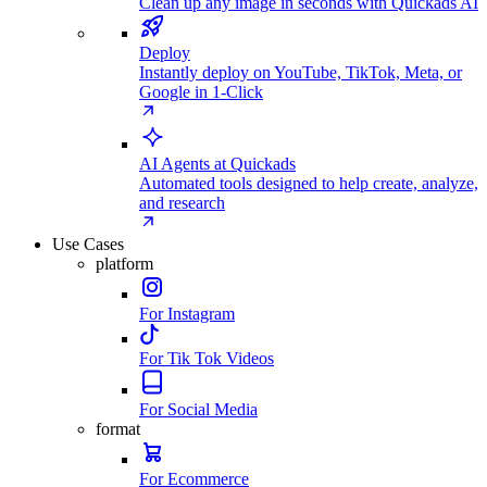
Clean up any image in seconds with Quickads AI
Deploy
Instantly deploy on YouTube, TikTok, Meta, or
Google in 1-Click
AI Agents at Quickads
Automated tools designed to help create, analyze,
and research
Use Cases
platform
For Instagram
For Tik Tok Videos
For Social Media
format
For Ecommerce