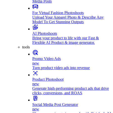
Media Posts
For Virtual Fashion Photoshoots
Upload Your Apparel Photo & Describe Any
Model To Get Stunning Outputs
AI Photoshoots
Bring your product to life with our Fast &
Flexible AI Product & image generator.
tools
Promo Video Ads
new
Turn product video ads into revenue
Product Photoshoot
new
Generate high-performing product ads that drive
clicks, conversions, and ROAS
Social Media Post Generator
new