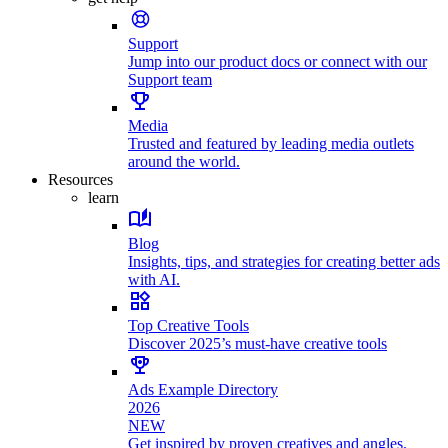
Support
Jump into our product docs or connect with our
Support team
Media
Trusted and featured by leading media outlets
around the world.
Resources
learn
Blog
Insights, tips, and strategies for creating better ads
with AI.
Top Creative Tools
Discover 2025’s must-have creative tools
Ads Example Directory
2026
NEW
Get inspired by proven creatives and angles.