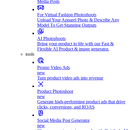
Media Posts
For Virtual Fashion Photoshoots
Upload Your Apparel Photo & Describe Any
Model To Get Stunning Outputs
AI Photoshoots
Bring your product to life with our Fast &
Flexible AI Product & image generator.
tools
Promo Video Ads
new
Turn product video ads into revenue
Product Photoshoot
new
Generate high-performing product ads that drive
clicks, conversions, and ROAS
Social Media Post Generator
new