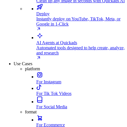
Clean up any image in seconds with Quickads AI
Deploy
Instantly deploy on YouTube, TikTok, Meta, or
Google in 1-Click
AI Agents at Quickads
Automated tools designed to help create, analyze,
and research
Use Cases
platform
For Instagram
For Tik Tok Videos
For Social Media
format
For Ecommerce