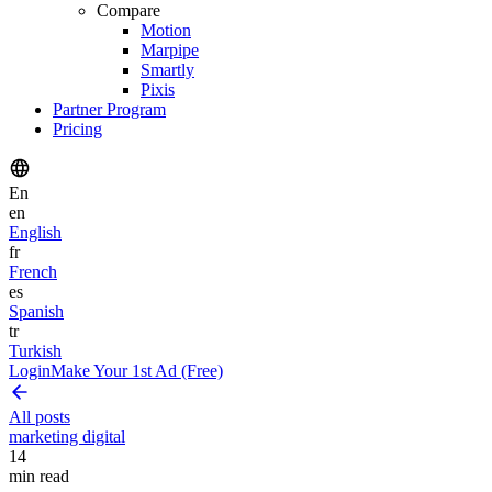
Compare
Motion
Marpipe
Smartly
Pixis
Partner Program
Pricing
En
en
English
fr
French
es
Spanish
tr
Turkish
Login
Make Your 1st Ad (Free)
All posts
marketing digital
14
min read