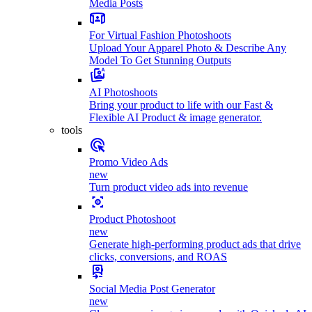
Media Posts
For Virtual Fashion Photoshoots
Upload Your Apparel Photo & Describe Any
Model To Get Stunning Outputs
AI Photoshoots
Bring your product to life with our Fast &
Flexible AI Product & image generator.
tools
Promo Video Ads
new
Turn product video ads into revenue
Product Photoshoot
new
Generate high-performing product ads that drive
clicks, conversions, and ROAS
Social Media Post Generator
new