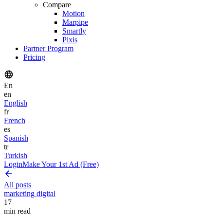
Compare
Motion
Marpipe
Smartly
Pixis
Partner Program
Pricing
En
en
English
fr
French
es
Spanish
tr
Turkish
Login
Make Your 1st Ad (Free)
All posts
marketing digital
17
min read