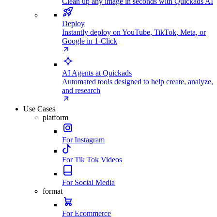
Clean up any image in seconds with Quickads AI
Deploy
Instantly deploy on YouTube, TikTok, Meta, or
Google in 1-Click
AI Agents at Quickads
Automated tools designed to help create, analyze,
and research
Use Cases
platform
For Instagram
For Tik Tok Videos
For Social Media
format
For Ecommerce