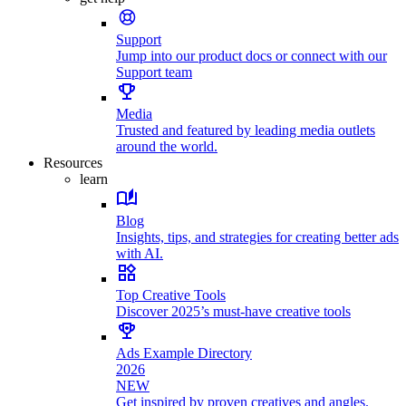
Support
Jump into our product docs or connect with our
Support team
Media
Trusted and featured by leading media outlets
around the world.
Resources
learn
Blog
Insights, tips, and strategies for creating better ads
with AI.
Top Creative Tools
Discover 2025’s must-have creative tools
Ads Example Directory
2026
NEW
Get inspired by proven creatives and angles.