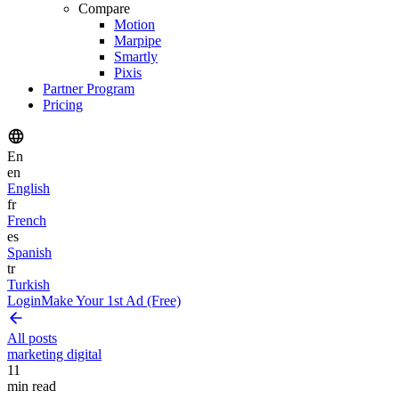
Compare
Motion
Marpipe
Smartly
Pixis
Partner Program
Pricing
En
en
English
fr
French
es
Spanish
tr
Turkish
Login
Make Your 1st Ad (Free)
All posts
marketing digital
11
min read