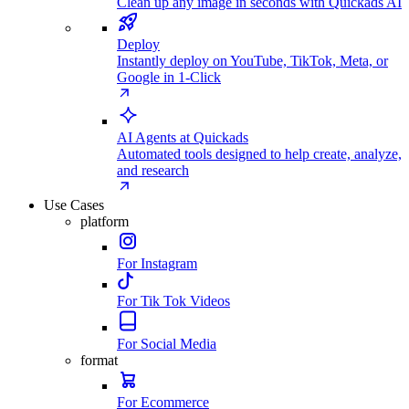
Clean up any image in seconds with Quickads AI
Deploy
Instantly deploy on YouTube, TikTok, Meta, or
Google in 1-Click
AI Agents at Quickads
Automated tools designed to help create, analyze,
and research
Use Cases
platform
For Instagram
For Tik Tok Videos
For Social Media
format
For Ecommerce