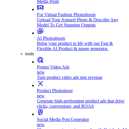
Media Posts
For Virtual Fashion Photoshoots
Upload Your Apparel Photo & Describe Any
Model To Get Stunning Outputs
AI Photoshoots
Bring your product to life with our Fast &
Flexible AI Product & image generator.
tools
Promo Video Ads
new
Turn product video ads into revenue
Product Photoshoot
new
Generate high-performing product ads that drive
clicks, conversions, and ROAS
Social Media Post Generator
new