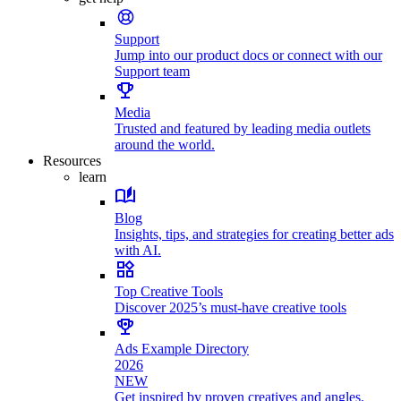
Support
Jump into our product docs or connect with our
Support team
Media
Trusted and featured by leading media outlets
around the world.
Resources
learn
Blog
Insights, tips, and strategies for creating better ads
with AI.
Top Creative Tools
Discover 2025’s must-have creative tools
Ads Example Directory
2026
NEW
Get inspired by proven creatives and angles.