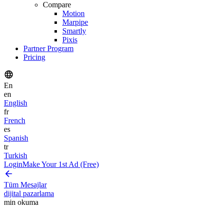
Compare
Motion
Marpipe
Smartly
Pixis
Partner Program
Pricing
En
en
English
fr
French
es
Spanish
tr
Turkish
Login
Make Your 1st Ad (Free)
Tüm Mesajlar
dijital pazarlama
min okuma