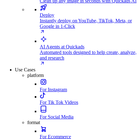
Clean up any image in seconds with Quickads AI
Deploy
Instantly deploy on YouTube, TikTok, Meta, or
Google in 1-Click
AI Agents at Quickads
Automated tools designed to help create, analyze,
and research
Use Cases
platform
For Instagram
For Tik Tok Videos
For Social Media
format
For Ecommerce