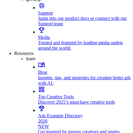
Support
Jump into our product docs or connect with our
Support team
Media
Trusted and featured by leading media outlets
around the world.
Resources
learn
Blog
Insights, tips, and strategies for creating better ads
with AI.
Top Creative Tools
Discover 2025’s must-have creative tools
Ads Example Directory
2026
NEW
Get inspired by proven creatives and angles.