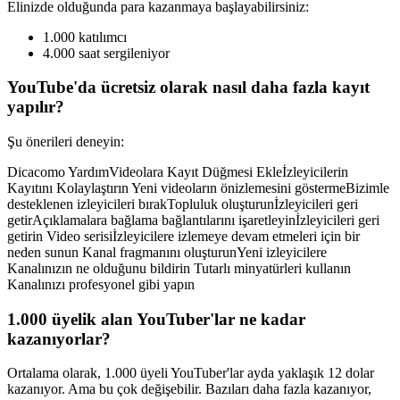
Elinizde olduğunda para kazanmaya başlayabilirsiniz:
1.000 katılımcı
4.000 saat sergileniyor
YouTube'da ücretsiz olarak nasıl daha fazla kayıt
yapılır?
Şu önerileri deneyin:
Dicacomo YardımVideolara Kayıt Düğmesi Ekleİzleyicilerin
Kayıtını Kolaylaştırın Yeni videoların önizlemesini göstermeBizimle
desteklenen izleyicileri bırakTopluluk oluşturunİzleyicileri geri
getirAçıklamalara bağlama bağlantılarını işaretleyinİzleyicileri geri
getirin Video serisiİzleyicilere izlemeye devam etmeleri için bir
neden sunun Kanal fragmanını oluşturunYeni izleyicilere
Kanalınızın ne olduğunu bildirin Tutarlı minyatürleri kullanın
Kanalınızı profesyonel gibi yapın
1.000 üyelik alan YouTuber'lar ne kadar
kazanıyorlar?
Ortalama olarak, 1.000 üyeli YouTuber'lar ayda yaklaşık 12 dolar
kazanıyor. Ama bu çok değişebilir. Bazıları daha fazla kazanıyor,