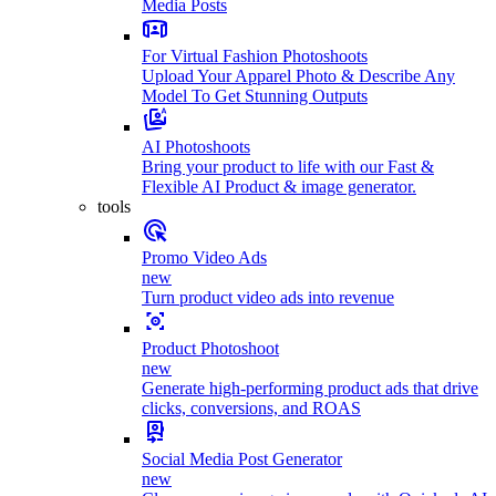
Media Posts
For Virtual Fashion Photoshoots
Upload Your Apparel Photo & Describe Any
Model To Get Stunning Outputs
AI Photoshoots
Bring your product to life with our Fast &
Flexible AI Product & image generator.
tools
Promo Video Ads
new
Turn product video ads into revenue
Product Photoshoot
new
Generate high-performing product ads that drive
clicks, conversions, and ROAS
Social Media Post Generator
new