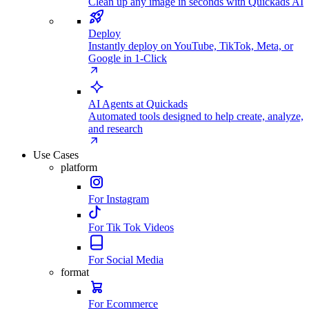
Clean up any image in seconds with Quickads AI
Deploy
Instantly deploy on YouTube, TikTok, Meta, or
Google in 1-Click
AI Agents at Quickads
Automated tools designed to help create, analyze,
and research
Use Cases
platform
For Instagram
For Tik Tok Videos
For Social Media
format
For Ecommerce