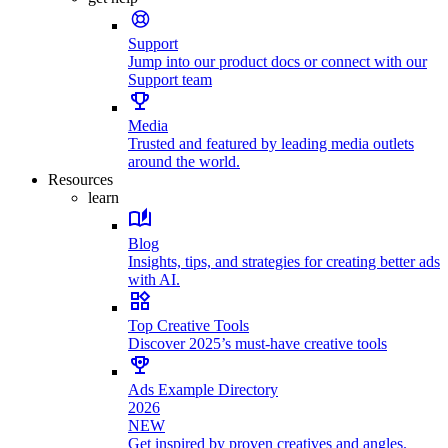
Support
Jump into our product docs or connect with our
Support team
Media
Trusted and featured by leading media outlets
around the world.
Resources
learn
Blog
Insights, tips, and strategies for creating better ads
with AI.
Top Creative Tools
Discover 2025’s must-have creative tools
Ads Example Directory
2026
NEW
Get inspired by proven creatives and angles.