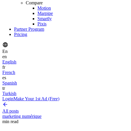
Compare
Motion
Marpipe
Smartly
Pixis
Partner Program
Pricing
En
en
English
fr
French
es
Spanish
tr
Turkish
Login
Make Your 1st Ad (Free)
All posts
marketing numérique
min read