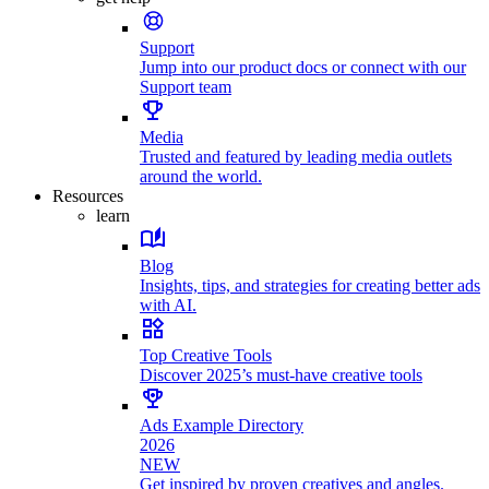
Support
Jump into our product docs or connect with our
Support team
Media
Trusted and featured by leading media outlets
around the world.
Resources
learn
Blog
Insights, tips, and strategies for creating better ads
with AI.
Top Creative Tools
Discover 2025’s must-have creative tools
Ads Example Directory
2026
NEW
Get inspired by proven creatives and angles.