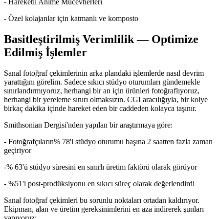
- Hareketli Anime Mücevherleri
- Özel kolajanlar için katmanlı ve komposto
Basitleştirilmiş Verimlilik — Optimize
Edilmiş İşlemler
Sanal fotoğraf çekimlerinin arka plandaki işlemlerde nasıl devrim
yarattığını görelim. Sadece sıkıcı stüdyo oturumları gündemekle
sınırlandırmıyoruz, herhangi bir an için ürünleri fotoğraflıyoruz,
herhangi bir yereleme sınırı olmaksızın. CGI aracılığıyla, bir kolye
birkaç dakika içinde hareket eden bir caddeden kolayca taşınır.
Smithsonian Dergisi'nden yapılan bir araştırmaya göre:
- Fotoğrafçıların% 78'i stüdyo oturumu başına 2 saatten fazla zaman
geçiriyor
-% 63'ü stüdyo süresini en sınırlı üretim faktörü olarak görüyor
- %51'i post-prodüksiyonu en sıkıcı süreç olarak değerlendirdi
Sanal fotoğraf çekimleri bu sorunlu noktaları ortadan kaldırıyor.
Ekipman, alan ve üretim gereksinimlerini en aza indirerek şunları
yapıyoruz: