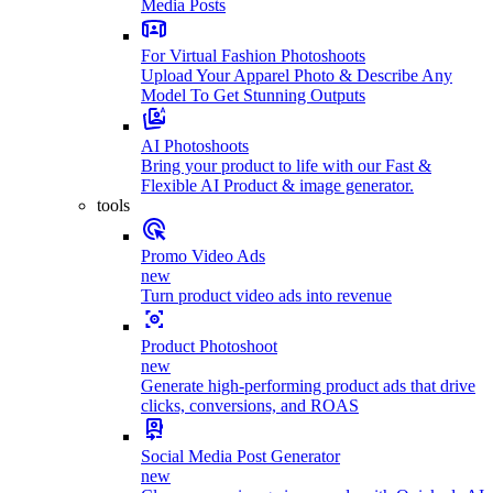
Media Posts
For Virtual Fashion Photoshoots
Upload Your Apparel Photo & Describe Any
Model To Get Stunning Outputs
AI Photoshoots
Bring your product to life with our Fast &
Flexible AI Product & image generator.
tools
Promo Video Ads
new
Turn product video ads into revenue
Product Photoshoot
new
Generate high-performing product ads that drive
clicks, conversions, and ROAS
Social Media Post Generator
new