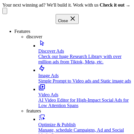
Your next winning ad? We'll build it. Work with us
Check it out →
Close
Features
discover
Discover Ads
Check our huge Research Library with over
million ads from Tiktok, Meta, etc.
Image Ads
Simple Prompt to Video ads and Static image ads
Video Ads
AI Video Editor for High-Impact Social Ads for
Low Attention Spans
features
Optimize & Publish
Manage, schedule Campaigns, Ad and Social