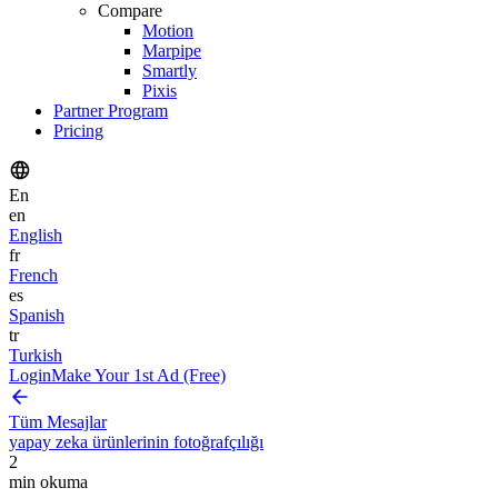
Compare
Motion
Marpipe
Smartly
Pixis
Partner Program
Pricing
En
en
English
fr
French
es
Spanish
tr
Turkish
Login
Make Your 1st Ad (Free)
Tüm Mesajlar
yapay zeka ürünlerinin fotoğrafçılığı
2
min okuma