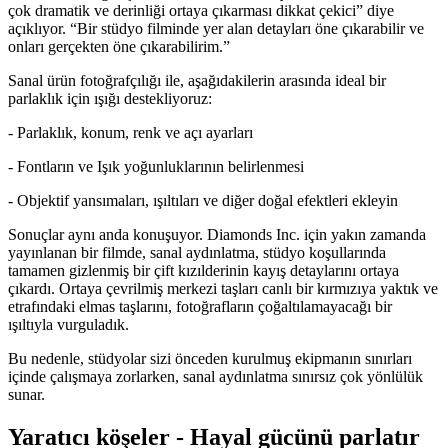
çok dramatik ve derinliği ortaya çıkarması dikkat çekici” diye
açıklıyor. “Bir stüdyo filminde yer alan detayları öne çıkarabilir ve
onları gerçekten öne çıkarabilirim.”
Sanal ürün fotoğrafçılığı ile, aşağıdakilerin arasında ideal bir
parlaklık için ışığı destekliyoruz:
- Parlaklık, konum, renk ve açı ayarları
- Fontların ve Işık yoğunluklarının belirlenmesi
- Objektif yansımaları, ışıltıları ve diğer doğal efektleri ekleyin
Sonuçlar aynı anda konuşuyor. Diamonds Inc. için yakın zamanda
yayınlanan bir filmde, sanal aydınlatma, stüdyo koşullarında
tamamen gizlenmiş bir çift kızılderinin kayış detaylarını ortaya
çıkardı. Ortaya çevrilmiş merkezi taşları canlı bir kırmızıya yaktık ve
etrafındaki elmas taşlarını, fotoğrafların çoğaltılamayacağı bir
ışıltıyla vurguladık.
Bu nedenle, stüdyolar sizi önceden kurulmuş ekipmanın sınırları
içinde çalışmaya zorlarken, sanal aydınlatma sınırsız çok yönlülük
sunar.
Yaratıcı köşeler - Hayal gücünü parlatır