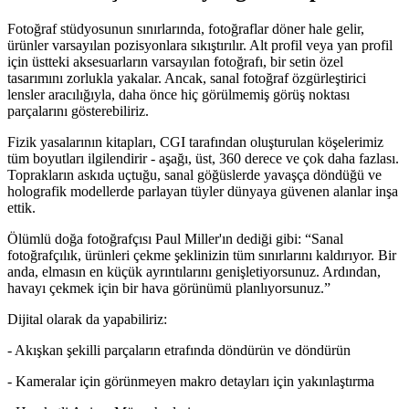
Fotoğraf stüdyosunun sınırlarında, fotoğraflar döner hale gelir,
ürünler varsayılan pozisyonlara sıkıştırılır. Alt profil veya yan profil
için üstteki aksesuarların varsayılan fotoğrafı, bir setin özel
tasarımını zorlukla yakalar. Ancak, sanal fotoğraf özgürleştirici
lensler aracılığıyla, daha önce hiç görülmemiş görüş noktası
parçalarını gösterebiliriz.
Fizik yasalarının kitapları, CGI tarafından oluşturulan köşelerimiz
tüm boyutları ilgilendirir - aşağı, üst, 360 derece ve çok daha fazlası.
Toprakların askıda uçtuğu, sanal göğüslerde yavaşça döndüğü ve
holografik modellerde parlayan tüyler dünyaya güvenen alanlar inşa
ettik.
Ölümlü doğa fotoğrafçısı Paul Miller'ın dediği gibi: “Sanal
fotoğrafçılık, ürünleri çekme şeklinizin tüm sınırlarını kaldırıyor. Bir
anda, elmasın en küçük ayrıntılarını genişletiyorsunuz. Ardından,
havayı çekmek için bir hava görünümü planlıyorsunuz.”
Dijital olarak da yapabiliriz:
- Akışkan şekilli parçaların etrafında döndürün ve döndürün
- Kameralar için görünmeyen makro detayları için yakınlaştırma