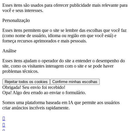
Esses itens são usados para oferecer publicidade mais relevante para
você e seus interesses.
Personalização
Esses itens permitem que o site se lembre das escolhas que você faz
(como nome de usuário, idioma ou região em que você está) e
forneça recursos aprimorados e mais pessoais.
Análise
Esses itens ajudam o operador do site a entender o desempenho do
site, como os visitantes interagem com o site e se pode haver
problemas técnicos.
Obrigada! Seu envio foi recebido!
Opa! Algo deu errado ao enviar o formulário.
Somos uma plataforma baseada em IA que permite aos usuários
criar anúncios incríveis rapidamente.

