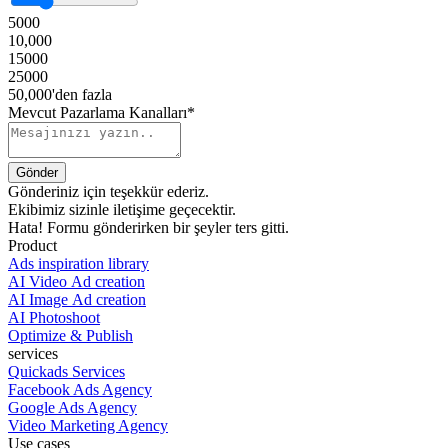
5000
10,000
15000
25000
50,000'den fazla
Mevcut Pazarlama Kanalları*
Gönderiniz için teşekkür ederiz.
Ekibimiz sizinle iletişime geçecektir.
Hata! Formu gönderirken bir şeyler ters gitti.
Product
Ads inspiration library
AI Video Ad creation
AI Image Ad creation
AI Photoshoot
Optimize & Publish
services
Quickads Services
Facebook Ads Agency
Google Ads Agency
Video Marketing Agency
Use cases