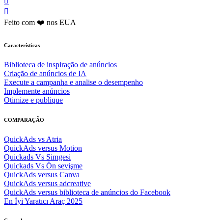


Feito com ❤️ nos EUA
Características
Biblioteca de inspiração de anúncios
Criação de anúncios de IA
Execute a campanha e analise o desempenho
Implemente anúncios
Otimize e publique
COMPARAÇÃO
QuickAds vs Atria
QuickAds versus Motion
Quickads Vs Simgesi
Quickads Vs Ön sevişme
QuickAds versus Canva
QuickAds versus adcreative
QuickAds versus biblioteca de anúncios do Facebook
En İyi Yaratıcı Araç 2025