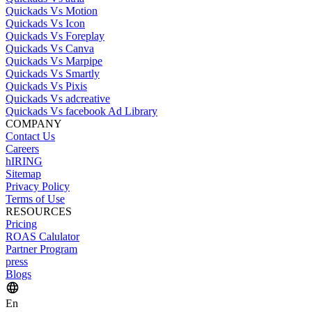
Quickads Vs Motion
Quickads Vs Icon
Quickads Vs Foreplay
Quickads Vs Canva
Quickads Vs Marpipe
Quickads Vs Smartly
Quickads Vs Pixis
Quickads Vs adcreative
Quickads Vs facebook Ad Library
COMPANY
Contact Us
Careers
hIRING
Sitemap
Privacy Policy
Terms of Use
RESOURCES
Pricing
ROAS Calulator
Partner Program
press
Blogs
En