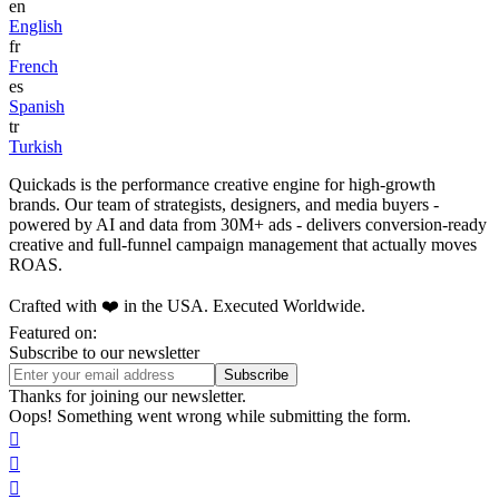
en
English
fr
French
es
Spanish
tr
Turkish
Quickads is the performance creative engine for high-growth
brands. Our team of strategists, designers, and media buyers -
powered by AI and data from 30M+ ads - delivers conversion-ready
creative and full-funnel campaign management that actually moves
ROAS.
Crafted with ❤️ in the USA. Executed Worldwide.
Featured on:
Subscribe to our newsletter
Thanks for joining our newsletter.
Oops! Something went wrong while submitting the form.


