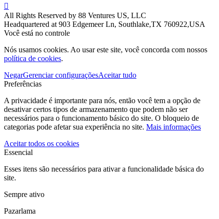

All Rights Reserved by 88 Ventures US, LLC
Headquartered at 903 Edgemeer Ln, Southlake,TX 760922,USA
Você está no controle
Nós usamos cookies. Ao usar este site, você concorda com nossos
política de cookies
.
Negar
Gerenciar configurações
Aceitar tudo
Preferências
A privacidade é importante para nós, então você tem a opção de
desativar certos tipos de armazenamento que podem não ser
necessários para o funcionamento básico do site. O bloqueio de
categorias pode afetar sua experiência no site.
Mais informações
Aceitar todos os cookies
Essencial
Esses itens são necessários para ativar a funcionalidade básica do
site.
Sempre ativo
Pazarlama