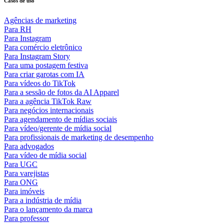
Casos de uso
Agências de marketing
Para RH
Para Instagram
Para comércio eletrônico
Para Instagram Story
Para uma postagem festiva
Para criar garotas com IA
Para vídeos do TikTok
Para a sessão de fotos da AI Apparel
Para a agência TikTok Raw
Para negócios internacionais
Para agendamento de mídias sociais
Para vídeo/gerente de mídia social
Para profissionais de marketing de desempenho
Para advogados
Para vídeo de mídia social
Para UGC
Para varejistas
Para ONG
Para imóveis
Para a indústria de mídia
Para o lançamento da marca
Para professor