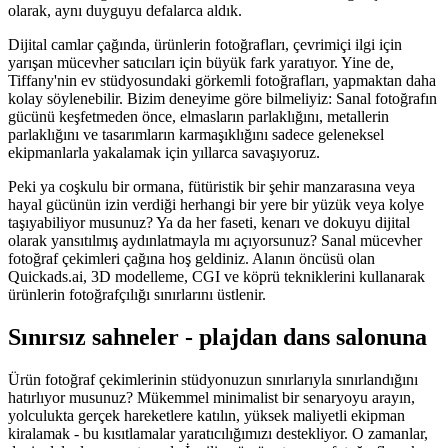
olarak, aynı duyguyu defalarca aldık.
Dijital camlar çağında, ürünlerin fotoğrafları, çevrimiçi ilgi için
yarışan mücevher satıcıları için büyük fark yaratıyor. Yine de,
Tiffany'nin ev stüdyosundaki görkemli fotoğrafları, yapmaktan daha
kolay söylenebilir. Bizim deneyime göre bilmeliyiz: Sanal fotoğrafın
gücünü keşfetmeden önce, elmasların parlaklığını, metallerin
parlaklığını ve tasarımların karmaşıklığını sadece geleneksel
ekipmanlarla yakalamak için yıllarca savaşıyoruz.
Peki ya coşkulu bir ormana, fütüristik bir şehir manzarasına veya
hayal gücünün izin verdiği herhangi bir yere bir yüzük veya kolye
taşıyabiliyor musunuz? Ya da her faseti, kenarı ve dokuyu dijital
olarak yansıtılmış aydınlatmayla mı açıyorsunuz? Sanal mücevher
fotoğraf çekimleri çağına hoş geldiniz. Alanın öncüsü olan
Quickads.ai, 3D modelleme, CGI ve köprü tekniklerini kullanarak
ürünlerin fotoğrafçılığı sınırlarını üstlenir.
Sınırsız sahneler - plajdan dans salonuna
Ürün fotoğraf çekimlerinin stüdyonuzun sınırlarıyla sınırlandığını
hatırlıyor musunuz? Mükemmel minimalist bir senaryoyu arayın,
yolculukta gerçek hareketlere katılın, yüksek maliyetli ekipman
kiralamak - bu kısıtlamalar yaratıcılığımızı destekliyor. O zamanlar,