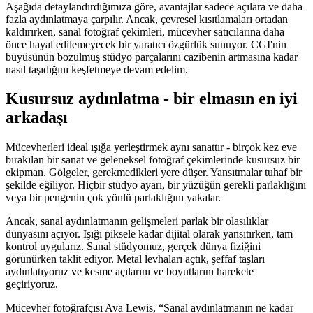
Aşağıda detaylandırdığımıza göre, avantajlar sadece açılara ve daha
fazla aydınlatmaya çarpılır. Ancak, çevresel kısıtlamaları ortadan
kaldırırken, sanal fotoğraf çekimleri, mücevher satıcılarına daha
önce hayal edilemeyecek bir yaratıcı özgürlük sunuyor. CGI'nin
büyüsünün bozulmuş stüdyo parçalarını cazibenin artmasına kadar
nasıl taşıdığını keşfetmeye devam edelim.
Kusursuz aydınlatma - bir elmasın en iyi
arkadaşı
Mücevherleri ideal ışığa yerleştirmek aynı sanattır - birçok kez eve
bırakılan bir sanat ve geleneksel fotoğraf çekimlerinde kusursuz bir
ekipman. Gölgeler, gerekmedikleri yere düşer. Yansıtmalar tuhaf bir
şekilde eğiliyor. Hiçbir stüdyo ayarı, bir yüzüğün gerekli parlaklığını
veya bir pengenin çok yönlü parlaklığını yakalar.
Ancak, sanal aydınlatmanın gelişmeleri parlak bir olasılıklar
dünyasını açıyor. Işığı piksele kadar dijital olarak yansıtırken, tam
kontrol uygularız. Sanal stüdyomuz, gerçek dünya fiziğini
görünürken taklit ediyor. Metal levhaları açtık, şeffaf taşları
aydınlatıyoruz ve kesme açılarını ve boyutlarını harekete
geçiriyoruz.
Mücevher fotoğrafçısı Ava Lewis, “Sanal aydınlatmanın ne kadar