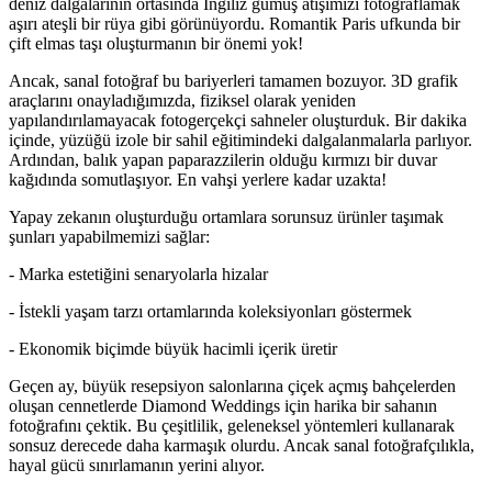
deniz dalgalarının ortasında İngiliz gümüş atışımızı fotoğraflamak
aşırı ateşli bir rüya gibi görünüyordu. Romantik Paris ufkunda bir
çift elmas taşı oluşturmanın bir önemi yok!
Ancak, sanal fotoğraf bu bariyerleri tamamen bozuyor. 3D grafik
araçlarını onayladığımızda, fiziksel olarak yeniden
yapılandırılamayacak fotogerçekçi sahneler oluşturduk. Bir dakika
içinde, yüzüğü izole bir sahil eğitimindeki dalgalanmalarla parlıyor.
Ardından, balık yapan paparazzilerin olduğu kırmızı bir duvar
kağıdında somutlaşıyor. En vahşi yerlere kadar uzakta!
Yapay zekanın oluşturduğu ortamlara sorunsuz ürünler taşımak
şunları yapabilmemizi sağlar:
- Marka estetiğini senaryolarla hizalar
- İstekli yaşam tarzı ortamlarında koleksiyonları göstermek
- Ekonomik biçimde büyük hacimli içerik üretir
Geçen ay, büyük resepsiyon salonlarına çiçek açmış bahçelerden
oluşan cennetlerde Diamond Weddings için harika bir sahanın
fotoğrafını çektik. Bu çeşitlilik, geleneksel yöntemleri kullanarak
sonsuz derecede daha karmaşık olurdu. Ancak sanal fotoğrafçılıkla,
hayal gücü sınırlamanın yerini alıyor.