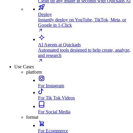
Clean up any image in seconds with Quickads AI
Deploy
Instantly deploy on YouTube, TikTok, Meta, or
Google in 1-Click
AI Agents at Quickads
Automated tools designed to help create, analyze,
and research
Use Cases
platform
For Instagram
For Tik Tok Videos
For Social Media
format
For Ecommerce