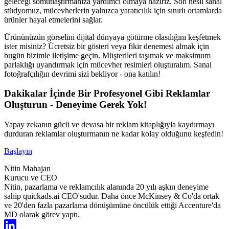
geleceği somutlaştırmanıza yardımcı olmaya hazırız. Son nesil sanal
stüdyomuz, mücevherlerin yalnızca yaratıcılık için sınırlı ortamlarda
ürünler hayal etmelerini sağlar.
Ürününüzün görselini dijital dünyaya götürme olasılığını keşfetmek
ister misiniz? Ücretsiz bir gösteri veya fikir denemesi almak için
bugün bizimle iletişime geçin. Müşterileri taşımak ve maksimum
parlaklığı uyandırmak için mücevher resimleri oluşturalım. Sanal
fotoğrafçılığın devrimi sizi bekliyor - ona katılın!
Dakikalar İçinde Bir Profesyonel Gibi Reklamlar
Oluşturun - Deneyime Gerek Yok!
Yapay zekanın gücü ve devasa bir reklam kitaplığıyla kaydırmayı
durduran reklamlar oluşturmanın ne kadar kolay olduğunu keşfedin!
Başlayın
Nitin Mahajan
Kurucu ve CEO
Nitin, pazarlama ve reklamcılık alanında 20 yılı aşkın deneyime
sahip quickads.ai CEO'sudur. Daha önce McKinsey & Co'da ortak
ve 20'den fazla pazarlama dönüşümüne öncülük ettiği Accenture'da
MD olarak görev yaptı.