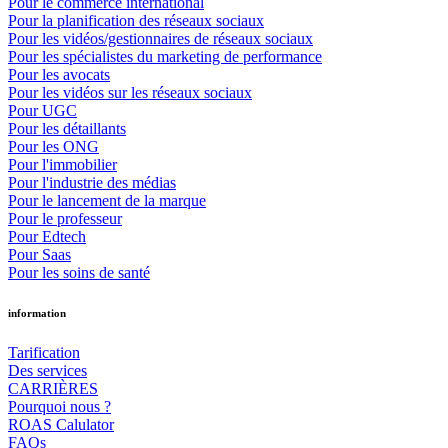
Pour le commerce international
Pour la planification des réseaux sociaux
Pour les vidéos/gestionnaires de réseaux sociaux
Pour les spécialistes du marketing de performance
Pour les avocats
Pour les vidéos sur les réseaux sociaux
Pour UGC
Pour les détaillants
Pour les ONG
Pour l'immobilier
Pour l'industrie des médias
Pour le lancement de la marque
Pour le professeur
Pour Edtech
Pour Saas
Pour les soins de santé
information
Tarification
Des services
CARRIÈRES
Pourquoi nous ?
ROAS Calulator
FAQs