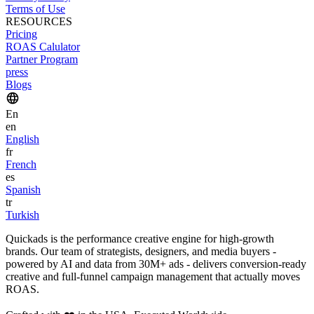
Terms of Use
RESOURCES
Pricing
ROAS Calulator
Partner Program
press
Blogs
En
en
English
fr
French
es
Spanish
tr
Turkish
Quickads is the performance creative engine for high-growth
brands. Our team of strategists, designers, and media buyers -
powered by AI and data from 30M+ ads - delivers conversion-ready
creative and full-funnel campaign management that actually moves
ROAS.