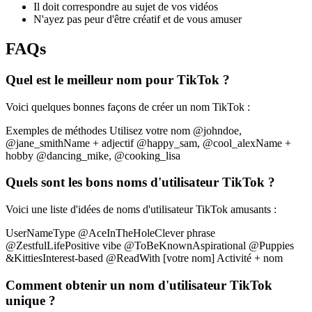
Il doit correspondre au sujet de vos vidéos
N'ayez pas peur d'être créatif et de vous amuser
FAQs
Quel est le meilleur nom pour TikTok ?
Voici quelques bonnes façons de créer un nom TikTok :
Exemples de méthodes Utilisez votre nom @johndoe,
@jane_smithName + adjectif @happy_sam, @cool_alexName +
hobby @dancing_mike, @cooking_lisa
Quels sont les bons noms d'utilisateur TikTok ?
Voici une liste d'idées de noms d'utilisateur TikTok amusants :
UserNameType @AceInTheHoleClever phrase
@ZestfulLifePositive vibe @ToBeKnownAspirational @Puppies
&KittiesInterest-based @ReadWith [votre nom] Activité + nom
Comment obtenir un nom d'utilisateur TikTok
unique ?