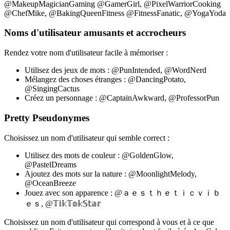
@MakeupMagicianGaming @GamerGirl, @PixelWarriorCooking
@ChefMike, @BakingQueenFitness @FitnessFanatic, @YogaYoda
Noms d'utilisateur amusants et accrocheurs
Rendez votre nom d'utilisateur facile à mémoriser :
Utilisez des jeux de mots : @PunIntended, @WordNerd
Mélangez des choses étranges : @DancingPotato,
@SingingCactus
Créez un personnage : @CaptainAwkward, @ProfessorPun
Pretty Pseudonymes
Choisissez un nom d'utilisateur qui semble correct :
Utilisez des mots de couleur : @GoldenGlow,
@PastelDreams
Ajoutez des mots sur la nature : @MoonlightMelody,
@OceanBreeze
Jouez avec son apparence : @ａｅｓｔｈｅｔｉｃｖｉｂ
ｅｓ, @𝕋𝕚𝕜𝕋𝕠𝕜𝕊𝕥𝕒𝕣
Choisissez un nom d'utilisateur qui correspond à vous et à ce que