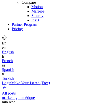
Compare
Motion
Marpipe
Smartly
Pixis
Partner Program
Pricing
En
en
English
fr
French
es
Spanish
tr
Turkish
Login
Make Your 1st Ad (Free)
All posts
marketing numérique
min read