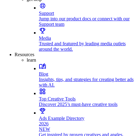
Support
Jump into our product docs or connect with our
Support team
Media
Trusted and featured by leading media outlets
around the world.
Resources
learn
Blog
Insights, tips, and strategies for creating better ads
with AI.
Top Creative Tools
Discover 2025’s must-have creative tools
Ads Example Directory
2026
NEW
Get inspired by proven creatives and angles.