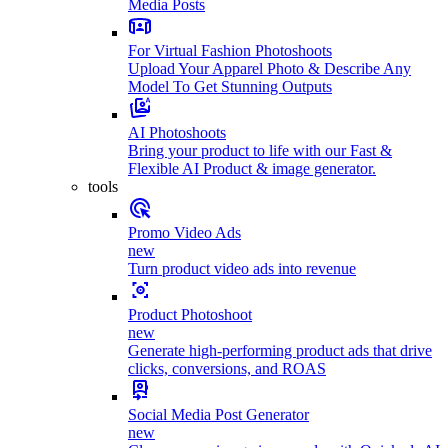
Media Posts
For Virtual Fashion Photoshoots
Upload Your Apparel Photo & Describe Any
Model To Get Stunning Outputs
AI Photoshoots
Bring your product to life with our Fast &
Flexible AI Product & image generator.
tools
Promo Video Ads
new
Turn product video ads into revenue
Product Photoshoot
new
Generate high-performing product ads that drive
clicks, conversions, and ROAS
Social Media Post Generator
new