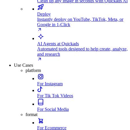
Clean up any image in seconds with Quickads AI
Deploy
Instantly deploy on YouTube, TikTok, Meta, or
Google in 1-Click
AI Agents at Quickads
Automated tools designed to help create, analyze,
and research
Use Cases
platform
For Instagram
For Tik Tok Videos
For Social Media
format
For Ecommerce