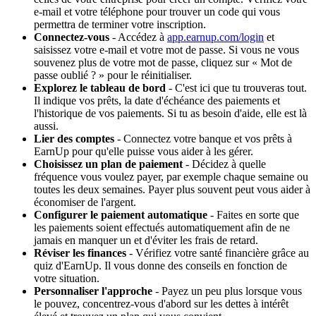
e-mail et votre téléphone pour trouver un code qui vous
permettra de terminer votre inscription.
Connectez-vous
- Accédez à
app.earnup.com/login
et
saisissez votre e-mail et votre mot de passe. Si vous ne vous
souvenez plus de votre mot de passe, cliquez sur « Mot de
passe oublié ? » pour le réinitialiser.
Explorez le tableau de bord
- C'est ici que tu trouveras tout.
Il indique vos prêts, la date d'échéance des paiements et
l'historique de vos paiements. Si tu as besoin d'aide, elle est là
aussi.
Lier des comptes
- Connectez votre banque et vos prêts à
EarnUp pour qu'elle puisse vous aider à les gérer.
Choisissez un plan de paiement
- Décidez à quelle
fréquence vous voulez payer, par exemple chaque semaine ou
toutes les deux semaines. Payer plus souvent peut vous aider à
économiser de l'argent.
Configurer le paiement automatique
- Faites en sorte que
les paiements soient effectués automatiquement afin de ne
jamais en manquer un et d'éviter les frais de retard.
Réviser les finances
- Vérifiez votre santé financière grâce au
quiz d'EarnUp. Il vous donne des conseils en fonction de
votre situation.
Personnaliser l'approche
- Payez un peu plus lorsque vous
le pouvez, concentrez-vous d'abord sur les dettes à intérêt