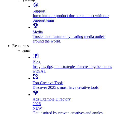
Support
Jump into our product docs or connect with our
Support team
Media
Trusted and featured by leading media outlets
around the world.
Resources
learn
Blog
Insights, tips, and strategies for creating better ads
with AI.
Top Creative Tools
Discover 2025’s must-have creative tools
Ads Example Directory
2026
NEW
Get inspired by proven creatives and angles.