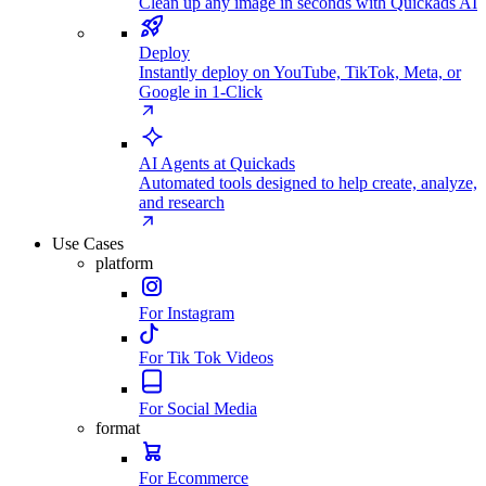
Clean up any image in seconds with Quickads AI
Deploy
Instantly deploy on YouTube, TikTok, Meta, or
Google in 1-Click
AI Agents at Quickads
Automated tools designed to help create, analyze,
and research
Use Cases
platform
For Instagram
For Tik Tok Videos
For Social Media
format
For Ecommerce