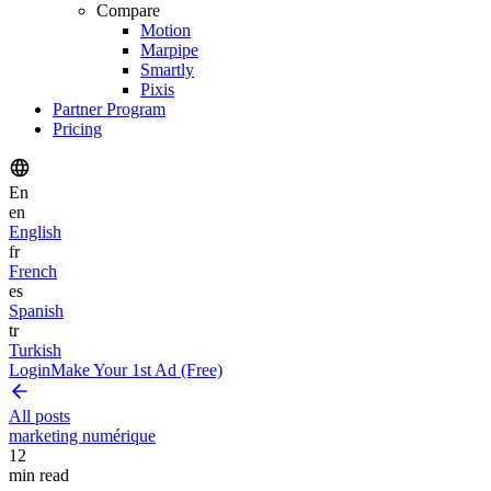
Compare
Motion
Marpipe
Smartly
Pixis
Partner Program
Pricing
En
en
English
fr
French
es
Spanish
tr
Turkish
Login
Make Your 1st Ad (Free)
All posts
marketing numérique
12
min read