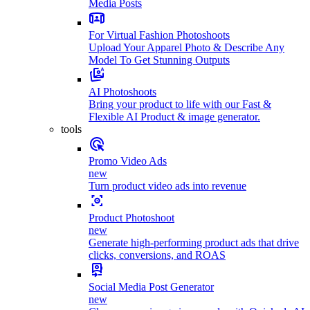
Media Posts
For Virtual Fashion Photoshoots
Upload Your Apparel Photo & Describe Any
Model To Get Stunning Outputs
AI Photoshoots
Bring your product to life with our Fast &
Flexible AI Product & image generator.
tools
Promo Video Ads
new
Turn product video ads into revenue
Product Photoshoot
new
Generate high-performing product ads that drive
clicks, conversions, and ROAS
Social Media Post Generator
new