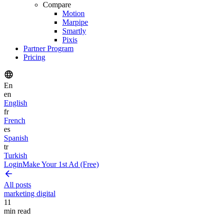
Compare
Motion
Marpipe
Smartly
Pixis
Partner Program
Pricing
En
en
English
fr
French
es
Spanish
tr
Turkish
Login
Make Your 1st Ad (Free)
All posts
marketing digital
11
min read