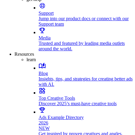
Support
Jump into our product docs or connect with our
Support team
Media
Trusted and featured by leading media outlets
around the world.
Resources
learn
Blog
Insights, tips, and strategies for creating better ads
with AI.
Top Creative Tools
Discover 2025’s must-have creative tools
Ads Example Directory
2026
NEW
Get inspired by proven creatives and angles.