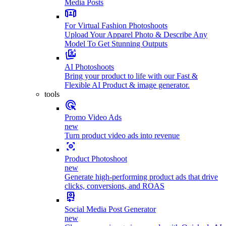
Media Posts
For Virtual Fashion Photoshoots
Upload Your Apparel Photo & Describe Any
Model To Get Stunning Outputs
AI Photoshoots
Bring your product to life with our Fast &
Flexible AI Product & image generator.
tools
Promo Video Ads
new
Turn product video ads into revenue
Product Photoshoot
new
Generate high-performing product ads that drive
clicks, conversions, and ROAS
Social Media Post Generator
new