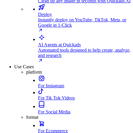
Clean up any image in seconds with Quickads AI
Deploy
Instantly deploy on YouTube, TikTok, Meta, or
Google in 1-Click
AI Agents at Quickads
Automated tools designed to help create, analyze,
and research
Use Cases
platform
For Instagram
For Tik Tok Videos
For Social Media
format
For Ecommerce