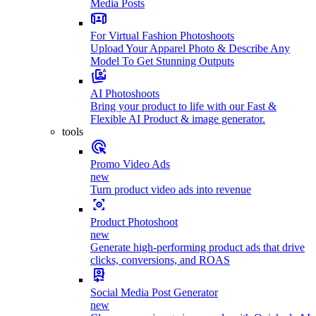
Media Posts
For Virtual Fashion Photoshoots
Upload Your Apparel Photo & Describe Any
Model To Get Stunning Outputs
AI Photoshoots
Bring your product to life with our Fast &
Flexible AI Product & image generator.
tools
Promo Video Ads
new
Turn product video ads into revenue
Product Photoshoot
new
Generate high-performing product ads that drive
clicks, conversions, and ROAS
Social Media Post Generator
new