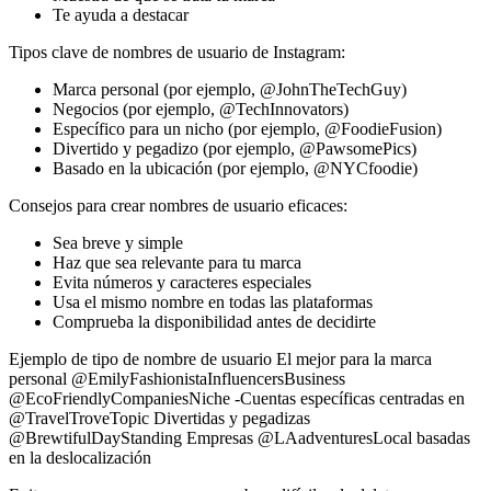
Te ayuda a destacar
Tipos clave de nombres de usuario de Instagram:
Marca personal (por ejemplo, @JohnTheTechGuy)
Negocios (por ejemplo, @TechInnovators)
Específico para un nicho (por ejemplo, @FoodieFusion)
Divertido y pegadizo (por ejemplo, @PawsomePics)
Basado en la ubicación (por ejemplo, @NYCfoodie)
Consejos para crear nombres de usuario eficaces:
Sea breve y simple
Haz que sea relevante para tu marca
Evita números y caracteres especiales
Usa el mismo nombre en todas las plataformas
Comprueba la disponibilidad antes de decidirte
Ejemplo de tipo de nombre de usuario El mejor para la marca
personal @EmilyFashionistaInfluencersBusiness
@EcoFriendlyCompaniesNiche -Cuentas específicas centradas en
@TravelTroveTopic Divertidas y pegadizas
@BrewtifulDayStanding Empresas @LAadventuresLocal basadas
en la deslocalización