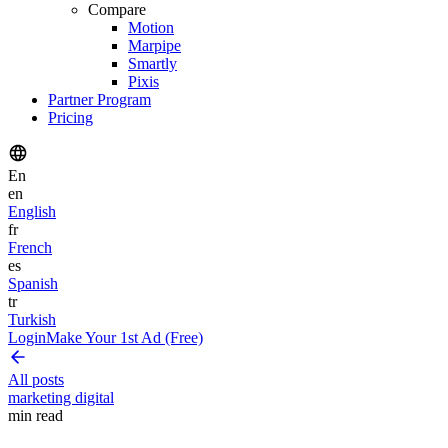
Compare
Motion
Marpipe
Smartly
Pixis
Partner Program
Pricing
En
en
English
fr
French
es
Spanish
tr
Turkish
Login
Make Your 1st Ad (Free)
All posts
marketing digital
min read