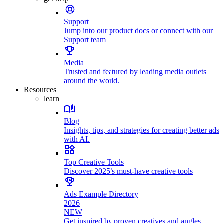
Support
Jump into our product docs or connect with our
Support team
Media
Trusted and featured by leading media outlets
around the world.
Resources
learn
Blog
Insights, tips, and strategies for creating better ads
with AI.
Top Creative Tools
Discover 2025’s must-have creative tools
Ads Example Directory
2026
NEW
Get inspired by proven creatives and angles.