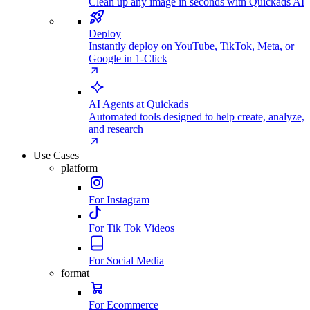
Clean up any image in seconds with Quickads AI
Deploy
Instantly deploy on YouTube, TikTok, Meta, or
Google in 1-Click
AI Agents at Quickads
Automated tools designed to help create, analyze,
and research
Use Cases
platform
For Instagram
For Tik Tok Videos
For Social Media
format
For Ecommerce