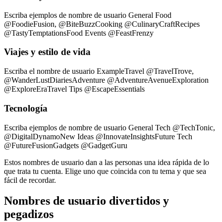
Escriba ejemplos de nombre de usuario General Food
@FoodieFusion, @BiteBuzzCooking @CulinaryCraftRecipes
@TastyTemptationsFood Events @FeastFrenzy
Viajes y estilo de vida
Escriba el nombre de usuario ExampleTravel @TravelTrove,
@WanderLustDiariesAdventure @AdventureAvenueExploration
@ExploreEraTravel Tips @EscapeEssentials
Tecnología
Escriba ejemplos de nombre de usuario General Tech @TechTonic,
@DigitalDynamoNew Ideas @InnovateInsightsFuture Tech
@FutureFusionGadgets @GadgetGuru
Estos nombres de usuario dan a las personas una idea rápida de lo
que trata tu cuenta. Elige uno que coincida con tu tema y que sea
fácil de recordar.
Nombres de usuario divertidos y
pegadizos